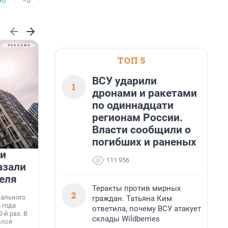
+0
–0
ТОП 5
ВСУ ударили
1
дронами и ракетами
по одиннадцати
регионам России.
Власти сообщили о
погибших и раненых
 и
На водоёмах Ленобласти
111 956
азали
заработали новые базовые
еля
станции МегаФона
К
Теракты против мирных
2
к
нального
Инженеры МегаФона установили телеком-
граждан. Татьяна Ким
о
 года
оборудование на популярных водоёмах
ответила, почему ВСУ атакует
т
-й раз. В
Ленинградской области. Базовые станции
н
склады Wildberries
ился
вблизи Лемболовского и Раздолинского озёр,
т