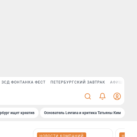
ЗСД ФОНТАНКА ФЕСТ
ПЕТЕРБУРГСКИЙ ЗАВТРАК
АФИША PLUS
рбург ищет креатив
Основатель Levrana и критика Татьяны Ким
Зач
НОВОСТИ КОМПАНИЙ
НОВОС