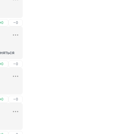
+0
–0
няться
+0
–0
+0
–0