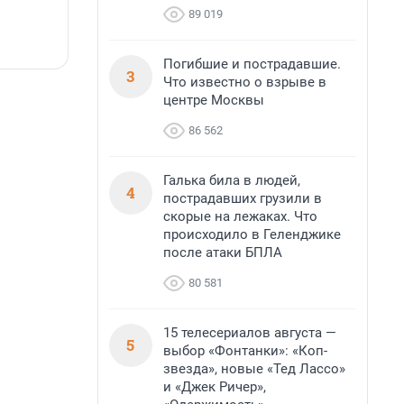
а также недалеко от Большого Тосненского
89 019
водопада.
7 августа, 14:59
7
Погибшие и пострадавшие.
3
Что известно о взрыве в
центре Москвы
86 562
Галька била в людей,
4
пострадавших грузили в
скорые на лежаках. Что
происходило в Геленджике
после атаки БПЛА
80 581
15 телесериалов августа —
5
выбор «Фонтанки»: «Коп-
звезда», новые «Тед Лассо»
и «Джек Ричер»,