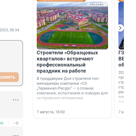
2022, 08:34
Строители «Образцовых
ГЭС, м
кварталов» встречают
ВВП: в
профессиональный
об ист
праздник на работе
2026-й —
равить
професси
В преддверии Дня строителя топ-
строителе
менеджеры компании «СЗ
строителя
„Терминал-Ресурс“ — о планах
раз. В ГК
компании, испытаниях и поводах для
появился
осторожного оптимизма.
поменяла
7 августа, 18:00
7 августа,
+0
–0