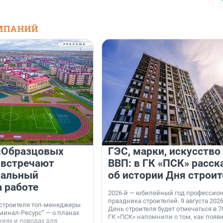
МПАНИЙ
«Образцовых
ГЭС, марки, искусство
 встречают
ВВП: в ГК «ПСК» расск
нальный
об истории Дня строит
а работе
2026-й — юбилейный год профессио
праздника строителей. 9 августа 2026
 строителя топ-менеджеры
День строителя будет отмечаться в 70
минал-Ресурс“ — о планах
ГК «ПСК» напомнили о том, как появ
иях и поводах для