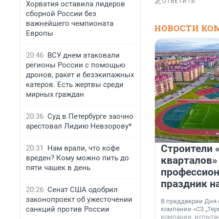
ОТВЕТИТЬ
Хорватия оставила лидеров
сборной России без
важнейшего чемпионата
НОВОСТИ КО
Европы
20:46
ВСУ днем атаковали
регионы России с помощью
дронов, ракет и безэкипажных
катеров. Есть жертвы среди
мирных граждан
20:36
Суд в Петербурге заочно
арестовал Лидию Невзорову*
Строители 
20:31
Нам врали, что кофе
вреден? Кому можно пить до
кварталов»
пяти чашек в день
профессио
праздник н
20:26
Сенат США одобрил
законопроект об ужесточении
В преддверии Дня
санкций против России
компании «СЗ „Тер
компании, испытан