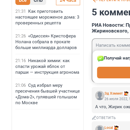
Все
СПБ
24 часа
ПЕРЕЙТИ К ПУ
5 комме
21:31
Как приготовить
настоящее мороженое дома: 3
проверенных рецепта
РИА Новости: 
Жириновского, 
21:26
«Одиссея» Кристофера
Нолана собрала в прокате
больше миллиарда долларов
Получай наг
21:16
Никакой химии: как
спасти урожай яблок от
Гость
парши — инструкция агронома
Войти
21:06
Суд избрал меру
пресечения бывшей участнице
Эд Хэммет
«Дома-2», гулявшей голышом
26 июля 2022, 
по Москве
А что, Жирик ож
ОТВЕТИТЬ
Local