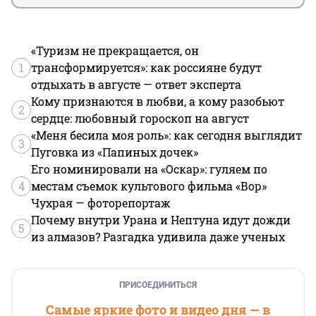
«Туризм не прекращается, он
1
трансформируется»: как россияне будут
отдыхать в августе — ответ эксперта
Кому признаются в любви, а кому разобьют
2
сердце: любовный гороскоп на август
«Меня бесила моя роль»: как сегодня выглядит
3
Пуговка из «Папиных дочек»
Его номинировали на «Оскар»: гуляем по
4
местам съемок культового фильма «Вор»
Чухрая — фоторепортаж
Почему внутри Урана и Нептуна идут дожди
5
из алмазов? Разгадка удивила даже ученых
ПРИСОЕДИНИТЬСЯ
Самые яркие фото и видео дня — в