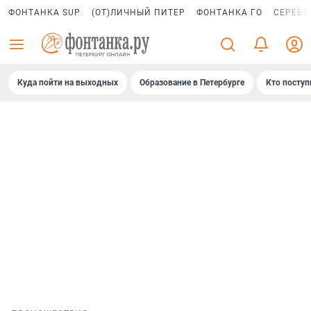
ФОНТАНКА SUP
(ОТ)ЛИЧНЫЙ ПИТЕР
ФОНТАНКА ГО
СЕРЕБР
Куда пойти на выходных
Образование в Петербурге
Кто поступ