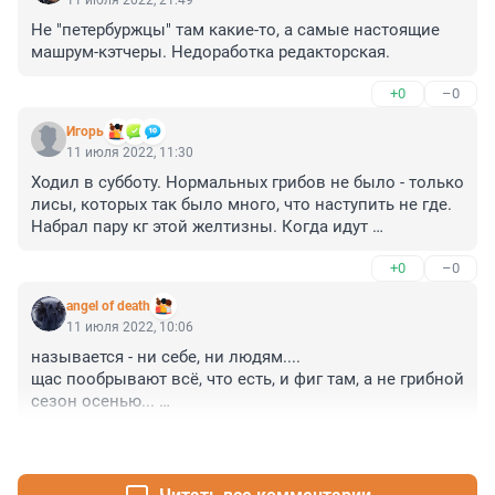
11 июля 2022, 21:49
Не "петербуржцы" там какие-то, а самые настоящие 
машрум-кэтчеры. Недоработка редакторская.
+0
–0
Игoрь
11 июля 2022, 11:30
Ходил в субботу. Нормальных грибов не было - только 
лисы, которых так было много, что наступить не где. 
Набрал пару кг этой желтизны. Когда идут 
нормальные грибы - я лисички не собираю.
+0
–0
angel of death
11 июля 2022, 10:06
называется - ни себе, ни людям.... 

щас пообрывают всё, что есть, и фиг там, а не грибной 
сезон осенью... 

ведут себя, как чиновники...
+0
–0