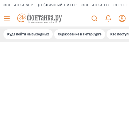
ФОНТАНКА SUP
(ОТ)ЛИЧНЫЙ ПИТЕР
ФОНТАНКА ГО
СЕРЕБР
Куда пойти на выходных
Образование в Петербурге
Кто поступ