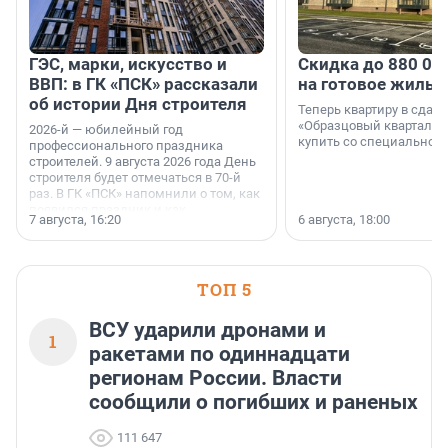
ГЭС, марки, искусство и
Скидка до 880 00
ВВП: в ГК «ПСК» рассказали
на готовое жильё
об истории Дня строителя
Теперь квартиру в сда
«Образцовый квартал 1
2026-й — юбилейный год
купить со специальной 
профессионального праздника
строителей. 9 августа 2026 года День
строителя будет отмечаться в 70-й
раз. В ГК «ПСК» напомнили о том, как
появился праздник и как
7 августа, 16:20
6 августа, 18:00
поменялась роль строительства.
ТОП 5
ВСУ ударили дронами и
1
ракетами по одиннадцати
регионам России. Власти
сообщили о погибших и раненых
111 647