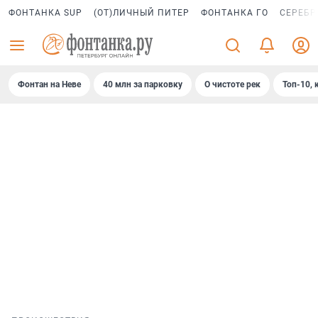
ФОНТАНКА SUP
(ОТ)ЛИЧНЫЙ ПИТЕР
ФОНТАНКА ГО
СЕРЕБР
Фонтан на Неве
40 млн за парковку
О чистоте рек
Топ-10, 