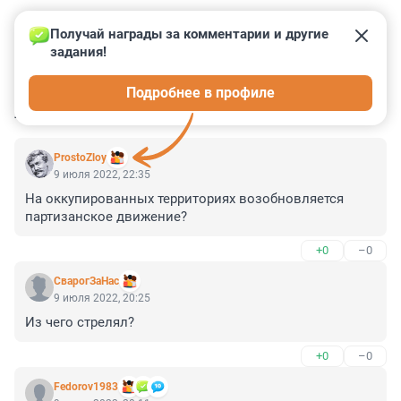
Получай награды за комментарии и другие 
задания!
0
0
0
0
0
Подробнее в профиле
КОММЕНТАРИИ
15
ProstoZloy
9 июля 2022, 22:35
На оккупированных территориях возобновляется 
партизанское движение?
+0
–0
СварогЗаНас
9 июля 2022, 20:25
Из чего стрелял?
+0
–0
Fedorov1983