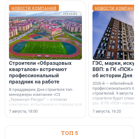
НОВОСТИ КОМПАНИЙ
НОВОСТИ КОМПАНИ
Строители «Образцовых
ГЭС, марки, искус
кварталов» встречают
ВВП: в ГК «ПСК» р
профессиональный
об истории Дня с
праздник на работе
2026-й — юбилейный го
профессионального пр
В преддверии Дня строителя топ-
строителей. 9 августа 2
менеджеры компании «СЗ
строителя будет отмечат
„Терминал-Ресурс“ — о планах
раз. В ГК «ПСК» напомни
компании, испытаниях и поводах для
появился праздник и к
осторожного оптимизма.
7 августа, 18:00
7 августа, 16:20
поменялась роль строит
ТОП 5