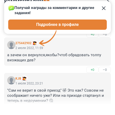
КОММЕНТАРИИ
7
Получай награды за комментарии и другие 
задания!
Гость
15 февраля 2023, 01:06
Подробнее в профиле
Хорошо что он вернулся
+0
–0
275442902
2 июля 2022, 11:59
а зачем он вернулся,якобы?чтоб обрадовать толпу 
визжащих дев?
+0
–0
KJB
1 июля 2022, 23:21
"Сам не верит в свой приезд" 🤣 Это как? Совсем не 
соображает ничего уже? Или на приходе стартанул и 
теперь в недоумении? 🤔
+0
–0