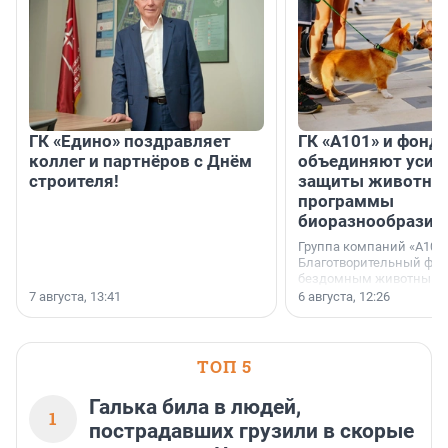
ГК «Едино» поздравляет
ГК «А101» и фонд
коллег и партнёров с Днём
объединяют усил
строителя!
защиты животных
программы
биоразнообразия
Группа компаний «А101»
Благотворительный фо
бездомным животным 
заключили соглашение
7 августа, 13:41
6 августа, 12:26
стратегическом сотрудн
ТОП 5
Галька била в людей,
1
пострадавших грузили в скорые