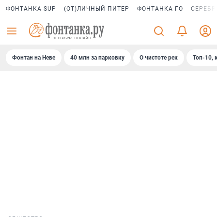
ФОНТАНКА SUP
(ОТ)ЛИЧНЫЙ ПИТЕР
ФОНТАНКА ГО
СЕРЕБР
Фонтан на Неве
40 млн за парковку
О чистоте рек
Топ-10, 