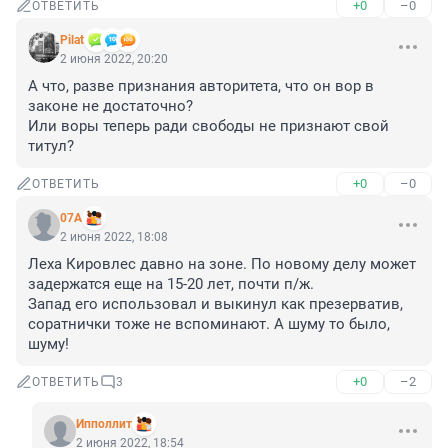
+0
–0
ОТВЕТИТЬ
Pilat
2 июня 2022, 20:20
А что, разве признания авторитета, что он вор в 
законе не достаточно?

Или воры теперь ради свободы не признают свой 
титул?
+0
–0
ОТВЕТИТЬ
07A
2 июня 2022, 18:08
Леха Кировлес давно на зоне. По новому делу может 
задержатся еще на 15-20 лет, почти п/ж.

Запад его использовал и выкинул как презерватив, 
соратнички тоже не вспоминают. А шуму то было, 
шуму!
+0
–2
ОТВЕТИТЬ
3
Ипполлит
2 июня 2022, 18:54