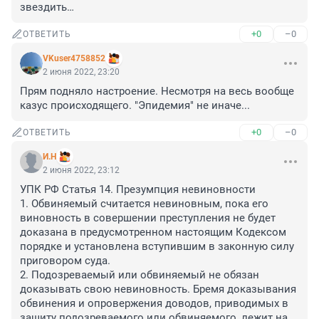
звездить…
+0
–0
ОТВЕТИТЬ
VKuser4758852
2 июня 2022, 23:20
Прям подняло настроение. Несмотря на весь вообще 
казус происходящего. "Эпидемия" не иначе...
+0
–0
ОТВЕТИТЬ
И.Н
2 июня 2022, 23:12
УПК РФ Статья 14. Презумпция невиновности

1. Обвиняемый считается невиновным, пока его 
виновность в совершении преступления не будет 
доказана в предусмотренном настоящим Кодексом 
порядке и установлена вступившим в законную силу 
приговором суда.

2. Подозреваемый или обвиняемый не обязан 
доказывать свою невиновность. Бремя доказывания 
обвинения и опровержения доводов, приводимых в 
защиту подозреваемого или обвиняемого, лежит на 