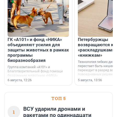
ГК «А101» и фонд «НИКА»
Петербуржцы
объединяют усилия для
возвращаются к
защиты животных в рамках
«раскладушкам» 
программы
«книжкам»
биоразнообразия
Технология гибких дисп
перестает быть нишевы
Группа компаний «А101» и
переходит в разряд вос
Благотворительный фонд помощи
повседневных решений
бездомным животным «НИКА»
заключили соглашение о
6 августа, 12:26
5 августа, 13:56
стратегическом сотрудничестве.
ТОП 5
ВСУ ударили дронами и
1
ракетами по одиннадцати