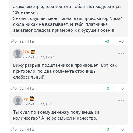
ахаха. смотрю, тебя убогого - обергают модераторы 
"Фонтанки". 

Значит, слушай, меня, сюда; ваш провокатор "леха" 
сюда никак не вкатывает. И тебя, платничка 
закатают следом, примерно к к будущей осени!
+0
–0
ОТВЕТИТЬ
07A
2 июня 2022, 19:24
Вижу разрыв подштанников произошел. Вот как 
пригорело, по два коммента строчишь, 
слабосильный.
+0
–0
ОТВЕТИТЬ
ivgr
3 июня 2022, 16:36
Ты судя по всему денежку получаешь за 
количество? А не за смысл и качество.
+0
–0
ОТВЕТИТЬ