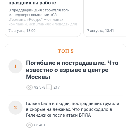
праздник на работе
В преддверии Дня строителя топ-
менеджеры компании «СЗ
„Терминал-Ресурс“ — о планах
компании, испытаниях и поводах для
осторожного оптимизма.
7 августа, 18:00
7 августа, 13:41
ТОП 5
Погибшие и пострадавшие. Что
1
известно о взрыве в центре
Москвы
92 578
217
Галька била в людей, пострадавших грузили
2
в скорые на лежаках. Что происходило в
Геленджике после атаки БПЛА
86 401