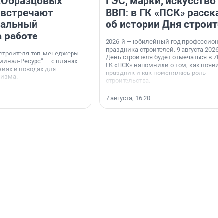
«Образцовых
ГЭС, марки, искусство
 встречают
ВВП: в ГК «ПСК» расск
нальный
об истории Дня строит
а работе
2026-й — юбилейный год профессио
праздника строителей. 9 августа 2026
 строителя топ-менеджеры
День строителя будет отмечаться в 70
минал-Ресурс“ — о планах
ГК «ПСК» напомнили о том, как появ
иях и поводах для
праздник и как поменялась роль
мизма.
строительства.
7 августа, 16:20