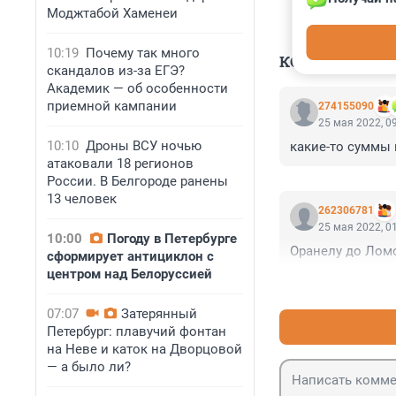
Моджтабой Хаменеи
10:19
Почему так много
КОММЕНТАР
скандалов из-за ЕГЭ?
Академик — об особенности
приемной кампании
274155090
25 мая 2022, 0
10:10
Дроны ВСУ ночью
какие-то суммы 
атаковали 18 регионов
России. В Белгороде ранены
13 человек
262306781
25 мая 2022, 0
10:00
Погоду в Петербурге
Оранелу до Ломо
сформирует антициклон с
центром над Белоруссией
07:07
Затерянный
Петербург: плавучий фонтан
на Неве и каток на Дворцовой
— а было ли?