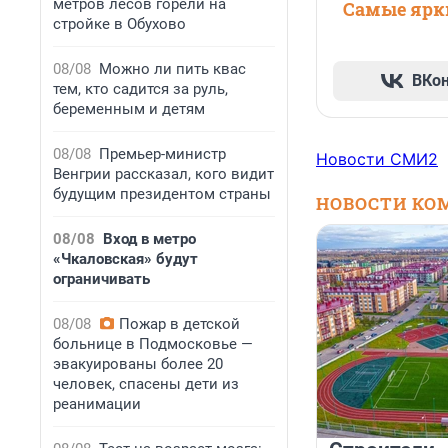
метров лесов горели на
Самые ярки
стройке в Обухово
08/08
Можно ли пить квас
ВКо
тем, кто садится за руль,
беременным и детям
08/08
Премьер-министр
Новости СМИ2
Венгрии рассказал, кого видит
будущим президентом страны
НОВОСТИ КО
08/08
Вход в метро
«Чкаловская» будут
ограничивать
08/08
Пожар в детской
больнице в Подмосковье —
эвакуированы более 20
человек, спасены дети из
реанимации