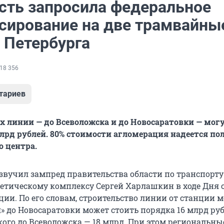
сть запросила федеральное
сирование на две трамвайны
 Петербурга
18 356
тариев
 линии — до Всеволожска и до Новосаратовки — мог
млрд рублей. 80% стоимости агломерация надеется по
о центра.
звучил зампред правительства области по транспорту
етическому комплексу Сергей Харлашкин в ходе Дня 
ции. По его словам, строительство линии от станции 
 до Новосаратовки может стоить порядка 16 млрд рубл
ого до Всеволожска — 18 млрд. При этом региональны