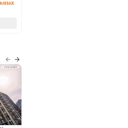
льных