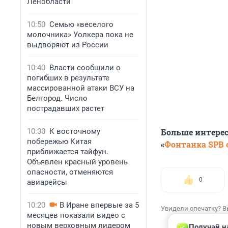
Ленобласти
10:50
Семью «веселого
молочника» Уолкера пока не
выдворяют из России
10:40
Власти сообщили о
погибших в результате
массированной атаки ВСУ на
Белгород. Число
пострадавших растет
10:30
К восточному
Больше интере
побережью Китая
«
Фонтанка SPB o
приближается тайфун.
Объявлен красный уровень
опасности, отменяются
0
авиарейсы
10:20
В Иране впервые за 5
Увидели опечатку? В
месяцев показали видео с
новым верховным лидером
Получай н