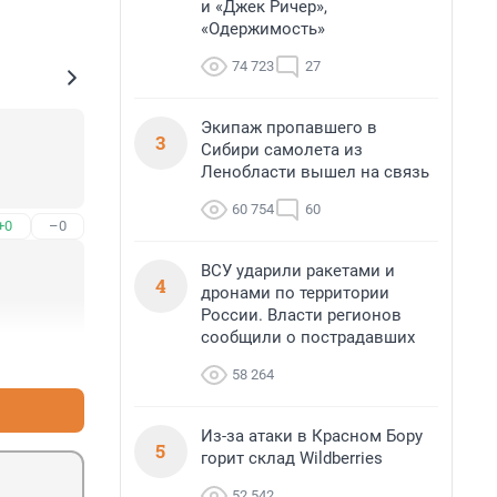
и «Джек Ричер»,
«Одержимость»
74 723
27
Экипаж пропавшего в
3
Сибири самолета из
Ленобласти вышел на связь
60 754
60
+0
–0
ВСУ ударили ракетами и
4
дронами по территории
России. Власти регионов
сообщили о пострадавших
+0
–0
58 264
Из-за атаки в Красном Бору
5
горит склад Wildberries
52 542