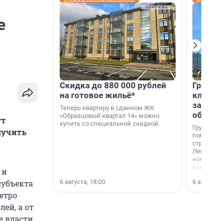
е
Скидка до 880 000 рублей
Группа
на готовое жильё*
клиен
застро
Теперь квартиру в сданном ЖК
област
«Образцовый квартал 14» можно
ут
купить со специальной скидкой.
Группа А
лучить
победите
строител
Ленингра
номинац
клиенто
 и
застройщ
6 августа, 18:00
6 августа,
субъекта
области»
метро
ей, а от
е власти