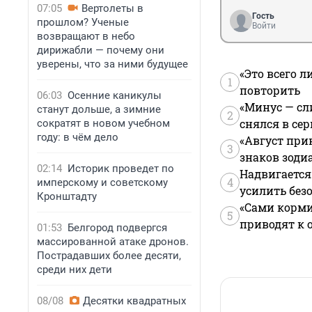
07:05
Вертолеты в
Гость
прошлом? Ученые
Войти
возвращают в небо
дирижабли — почему они
уверены, что за ними будущее
«Это всего л
1
повторить
06:03
Осенние каникулы
«Минус — сл
станут дольше, а зимние
2
снялся в се
сократят в новом учебном
году: в чём дело
«Август при
3
знаков зоди
02:14
Историк проведет по
Надвигается
4
имперскому и советскому
усилить без
Кронштадту
«Сами корми
5
приводят к 
01:53
Белгород подвергся
массированной атаке дронов.
Пострадавших более десяти,
среди них дети
08/08
Десятки квадратных