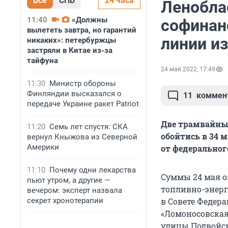
Все
СПБ
24 часа
Ленобла
11:40
«Должны
софинан
вылететь завтра, но гарантий
линии из
никаких»: петербуржцы
застряли в Китае из-за
тайфуна
24 мая 2022, 17:49
11:30
Министр обороны
Финляндии высказался о
11
коммен
передаче Украине ракет Patriot
Две трамвайных
11:20
Семь лет спустя: СКА
обойтись в 34 
вернул Кныжова из Северной
Америки
от федеральног
11:10
Почему одни лекарства
Суммы 24 мая о
пьют утром, а другие —
топливно-энерг
вечером: эксперт назвала
секрет хронотерапии
в Совете Федера
«Ломоносовская»
улицы Подвойск