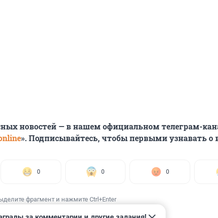
сных новостей — в нашем официальном телеграм-кан
nline
». Подписывайтесь, чтобы первыми узнавать о
0
0
0
ыделите фрагмент и нажмите Ctrl+Enter
аграды за комментарии и другие задания!