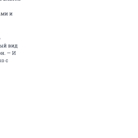
ами и
р
ный вид
н. — И
ко с