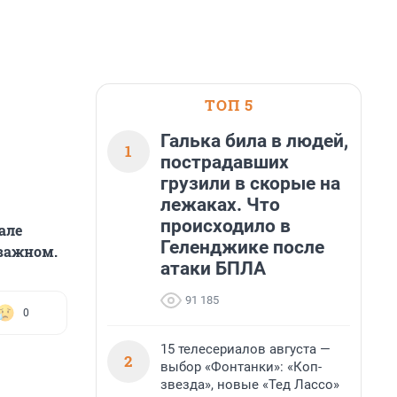
ТОП 5
Галька била в людей,
1
пострадавших
грузили в скорые на
лежаках. Что
происходило в
але
Геленджике после
 важном.
атаки БПЛА
91 185
0
15 телесериалов августа —
2
выбор «Фонтанки»: «Коп-
звезда», новые «Тед Лассо»