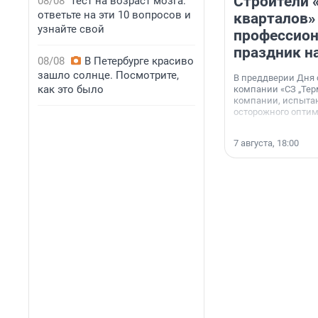
Строители 
08/08
Тест на возраст мозга:
ответьте на эти 10 вопросов и
кварталов»
узнайте свой
профессио
праздник н
08/08
В Петербурге красиво
зашло солнце. Посмотрите,
В преддверии Дня
как это было
компании «СЗ „Тер
компании, испытан
осторожного опти
7 августа, 18:00