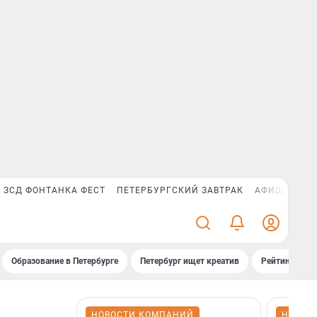
ЗСД ФОНТАНКА ФЕСТ
ПЕТЕРБУРГСКИЙ ЗАВТРАК
АФИША PLUS
Образование в Петербурге
Петербург ищет креатив
Рейтинги «Фо
НОВОСТИ КОМПАНИЙ
НОВОС