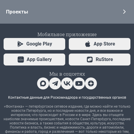
Проекты
Мобильное приложение
Google Play
App Store
App Gallery
RuStore
Мы в соцсетях
Контактные данные для Роскомнадзора и государственных органов
«Фонтанка» — петербургское сетевое издание, где можно найти не только
новости Петербурга, но и последние новости дня, и все важное и
интересное, что происходит в России и в мире. Здесь вы отыщете
наиболее значимые происшествия, новости Санкт-Петербурга, последние
новости бизнеса, а также события в обществе, культуре, искусстве.
Политика и власть, бизнес и недвижимость, дороги и автомобили,
финансы и работа, город и развлечения — вот только некоторые из тем,