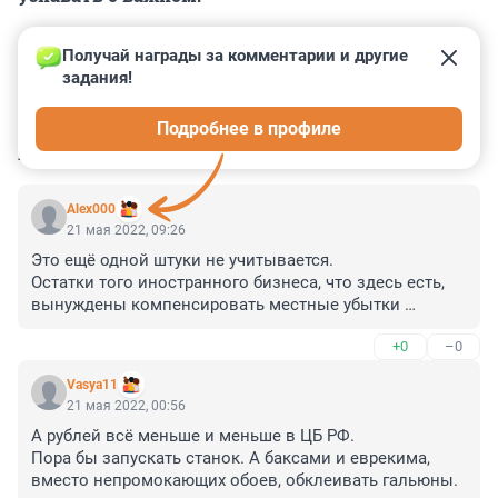
Получай награды за комментарии и другие 
задания!
0
0
0
0
0
Подробнее в профиле
КОММЕНТАРИИ
29
Alex000
21 мая 2022, 09:26
Это ещё одной штуки не учитывается.

Остатки того иностранного бизнеса, что здесь есть, 
вынуждены компенсировать местные убытки 
собственными средствами... которые не в рублях. Во-
+0
–0
первых это ускорит уход, а во-вторых зарплатки резко 
вниз полетят. Ценники же виртуальный курс не особо 
Vasya11
трогает.
21 мая 2022, 00:56
А рублей всё меньше и меньше в ЦБ РФ.

Пора бы запускать станок. А баксами и еврекима, 
вместо непромокающих обоев, обклеивать гальюны.