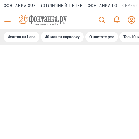
ФОНТАНКА SUP
(ОТ)ЛИЧНЫЙ ПИТЕР
ФОНТАНКА ГО
СЕРЕБР
Фонтан на Неве
40 млн за парковку
О чистоте рек
Топ-10, 