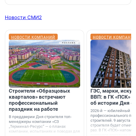
Новости СМИ2
НОВОСТИ КОМПАНИЙ
НОВОСТИ КОМПАНИ
Строители «Образцовых
ГЭС, марки, искус
кварталов» встречают
ВВП: в ГК «ПСК» р
профессиональный
об истории Дня с
праздник на работе
2026-й — юбилейный го
профессионального пр
В преддверии Дня строителя топ-
строителей. 9 августа 2
менеджеры компании «СЗ
строителя будет отмечат
„Терминал-Ресурс“ — о планах
раз. В ГК «ПСК» напомни
компании, испытаниях и поводах для
появился праздник и к