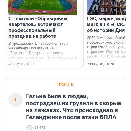
Строители «Образцовых
ГЭС, марки, искус
кварталов» встречают
ВВП: в ГК «ПСК» р
профессиональный
об истории Дня с
праздник на работе
2026-й — юбилейный го
профессионального пр
В преддверии Дня строителя топ-
строителей. 9 августа 2
менеджеры компании «СЗ
строителя будет отмечат
„Терминал-Ресурс“ — о планах
раз. В ГК «ПСК» напомни
компании, испытаниях и поводах для
появился праздник и к
осторожного оптимизма.
7 августа, 18:00
7 августа, 16:20
поменялась роль строит
ТОП 5
Галька била в людей,
1
пострадавших грузили в скорые
на лежаках. Что происходило в
Геленджике после атаки БПЛА
91 459