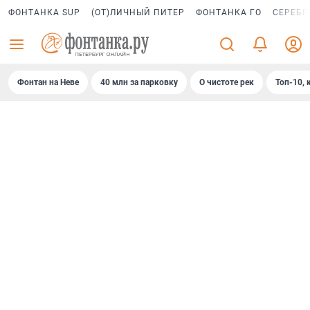
ФОНТАНКА SUP
(ОТ)ЛИЧНЫЙ ПИТЕР
ФОНТАНКА ГО
СЕРЕБР
Фонтан на Неве
40 млн за парковку
О чистоте рек
Топ-10, 