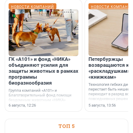
НОВОСТИ КОМПАНИЙ
НОВОСТИ КОМПАНИ
ГК «А101» и фонд «НИКА»
Петербуржцы
объединяют усилия для
возвращаются к
защиты животных в рамках
«раскладушкам» 
программы
«книжкам»
биоразнообразия
Технология гибких дисп
перестает быть нишевы
Группа компаний «А101» и
переходит в разряд вос
Благотворительный фонд помощи
повседневных решений
бездомным животным «НИКА»
заключили соглашение о
6 августа, 12:26
5 августа, 13:56
стратегическом сотрудничестве.
ТОП 5