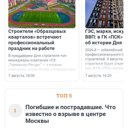
Строители «Образцовых
ГЭС, марки, искус
кварталов» встречают
ВВП: в ГК «ПСК» р
профессиональный
об истории Дня с
праздник на работе
2026-й — юбилейный го
профессионального пр
В преддверии Дня строителя топ-
строителей. 9 августа 2
менеджеры компании «СЗ
строителя будет отмечат
„Терминал-Ресурс“ — о планах
раз. В ГК «ПСК» напомни
компании, испытаниях и поводах для
появился праздник и к
осторожного оптимизма.
7 августа, 18:00
7 августа, 16:20
поменялась роль строит
ТОП 5
Погибшие и пострадавшие. Что
1
известно о взрыве в центре
Москвы