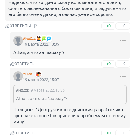
Надеюсь, что когда-то смогу вспоминать это время, 
сидя в кресле-качалке с бокалом вина, и радуясь - что 
это было очень давно, а сейчас уже всё хорошо...
+0
–0
ОТВЕТИТЬ
2
AlexZzz
19 марта 2022, 10:35
Athair, а что за "заразу"?
+0
–0
ОТВЕТИТЬ
Ушёл...
19 марта 2022, 15:07
AlexZzz
19 марта 2022, 10:35
Athair, а что за "заразу"?
Поищите - "Деструктивные действия разработчика 
npm-пакета node-ipc привели к проблемам по всему 
миру"
+0
–0
ОТВЕТИТЬ