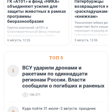
ГК «А101» и фонд «НИКА»
Петербуржцы
объединяют усилия для
возвращаются к
защиты животных в рамках
«раскладушкам» 
программы
«книжкам»
биоразнообразия
Технология гибких дисп
перестает быть нишевы
Группа компаний «А101» и
переходит в разряд вос
Благотворительный фонд помощи
повседневных решений
бездомным животным «НИКА»
заключили соглашение о
6 августа, 12:26
5 августа, 13:56
стратегическом сотрудничестве.
ТОП 5
ВСУ ударили дронами и
1
ракетами по одиннадцати
регионам России. Власти
сообщили о погибших и раненых
106 371
Куда пойти 31 июля–2 августа: праздник
2