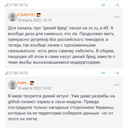
+0
–0
ОТВЕТИТЬ
274453101
18 марта 2022, 14:14
Для начала, про "дикий бред" писал не vc.ru, а dtf. А 
вообще деза для наивных, что ли. Продолжал жить 
прекрасно рутрекер без российского геморроя, а 
теперь так вообще зачем с прокаженными 
связываться - есть риск самому заболеть. В общем, 
пишущие об этом и сами несут дикий бред, вместе с 
теми якобы высказавшимися модераторами.
+0
–0
ОТВЕТИТЬ
Ушёл...
18 марта 2022, 14:02
В мире творится дикий ахтунг. Уже даже разрабы на 
github пихают заразу в свои модули. Правда 
пострадали только западные сторонники Украины, 
которые на ее территории собирали данные - но от 
этого не легче. 
