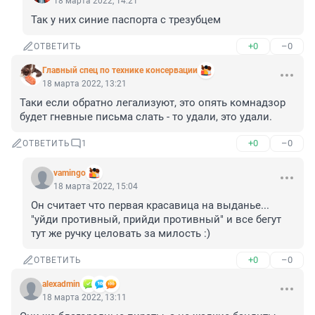
18 марта 2022, 14:21
Так у них синие паспорта с трезубцем
+0
–0
ОТВЕТИТЬ
Главный спец по технике консервации
18 марта 2022, 13:21
Таки если обратно легализуют, это опять комнадзор 
будет гневные письма слать - то удали, это удали.
+0
–0
ОТВЕТИТЬ
1
vamingo
18 марта 2022, 15:04
Он считает что первая красавица на выданье... 
"уйди противный, прийди противный" и все бегут 
тут же ручку целовать за милость :)
+0
–0
ОТВЕТИТЬ
alexadmin
18 марта 2022, 13:11