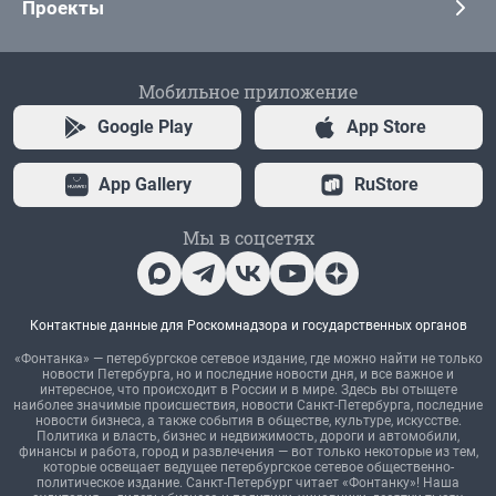
Проекты
Мобильное приложение
Google Play
App Store
App Gallery
RuStore
Мы в соцсетях
Контактные данные для Роскомнадзора и государственных органов
«Фонтанка» — петербургское сетевое издание, где можно найти не только
новости Петербурга, но и последние новости дня, и все важное и
интересное, что происходит в России и в мире. Здесь вы отыщете
наиболее значимые происшествия, новости Санкт-Петербурга, последние
новости бизнеса, а также события в обществе, культуре, искусстве.
Политика и власть, бизнес и недвижимость, дороги и автомобили,
финансы и работа, город и развлечения — вот только некоторые из тем,
которые освещает ведущее петербургское сетевое общественно-
политическое издание. Санкт-Петербург читает «Фонтанку»! Наша