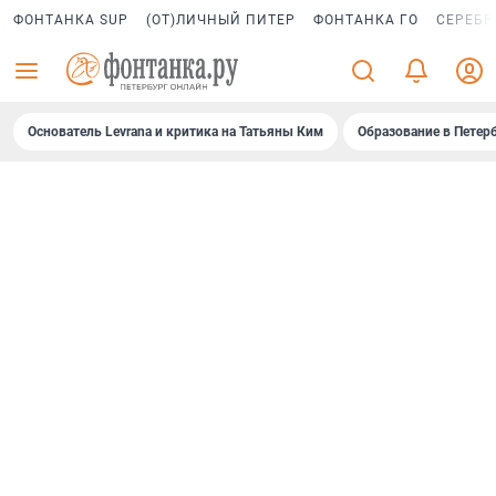
ФОНТАНКА SUP
(ОТ)ЛИЧНЫЙ ПИТЕР
ФОНТАНКА ГО
СЕРЕБР
Основатель Levrana и критика на Татьяны Ким
Образование в Петер