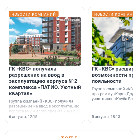
НОВОСТИ КОМПАНИЙ
НОВОСТИ КОМПАНИ
ГК «КВС» получила
ГК «КВС» расширя
разрешение на ввод в
возможности пр
эксплуатацию корпуса № 2
лояльности
комплекса «ПАТИО. Уютный
Группа компаний «КВС»
квартал»
программу «Карта Друга
участников «Клуба Ваши
Группа компаний «КВС» получила
разрешение на ввод в эксплуатацию
корпуса № 2 жилого проекта «ПАТИО.
Уютный квартал», расположенного во
6 августа, 12:15
5 августа, 18:13
Всеволожском районе
Ленинградской области.