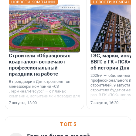
НОВОСТИ КОМПАНИЙ
НОВОСТИ КОМПАНИ
Строители «Образцовых
ГЭС, марки, искус
кварталов» встречают
ВВП: в ГК «ПСК» р
профессиональный
об истории Дня с
праздник на работе
2026-й — юбилейный го
профессионального пр
В преддверии Дня строителя топ-
строителей. 9 августа 2
менеджеры компании «СЗ
строителя будет отмечат
„Терминал-Ресурс“ — о планах
раз. В ГК «ПСК» напомни
компании, испытаниях и поводах для
появился праздник и к
осторожного оптимизма.
7 августа, 18:00
7 августа, 16:20
поменялась роль строит
ТОП 5