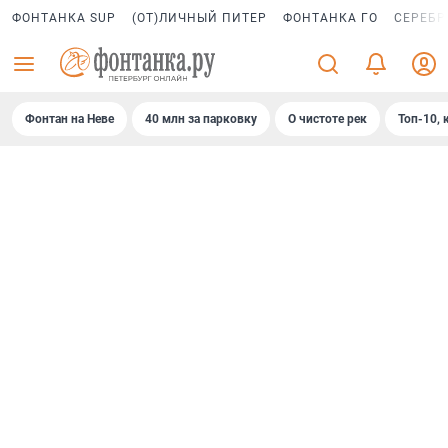
ФОНТАНКА SUP
(ОТ)ЛИЧНЫЙ ПИТЕР
ФОНТАНКА ГО
СЕРЕБР
Фонтан на Неве
40 млн за парковку
О чистоте рек
Топ-10, 