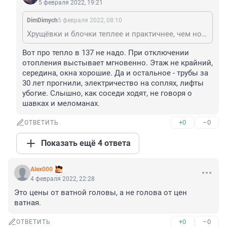
5 февраля 2022, 19:21
DimDimych
5 февраля 2022, 08:10
Хрущёвки и блочки теплее и практичнее, чем новые бетонные коробки, в которых в первом поезде пукнут, в 10м подъезде вибрация по монолиту. Минус старых домов в маленьких квартирах и маленькому лифту или его отсутствию. На сегодняшний день, самыми удачными домами до сих пор является 137 серия, хорошая тёплая булочка с двумя лифтами, чёрной лестницей, хорошей план ровкой и высокими потолками.
Вот про тепло в 137 не надо. При отключении 
отопления выстывает мгновенно. Этаж не крайний, 
середина, окна хорошие. Да и остальное - трубы за 
30 лет прогнили, электричество на соплях, лифты 
убогие. Слышно, как соседи ходят, не говоря о 
шавках и меломанах.
+0
–0
ОТВЕТИТЬ
Показать ещё 4 ответа
Alex000
4 февраля 2022, 22:28
Это цены от ватной головы, а не голова от цен 
ватная.
+0
–0
ОТВЕТИТЬ