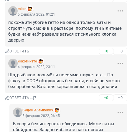
milon
5 февраля 2022, 01:21
похоже эти убогие гетто из одной только ваты и 
строят чуть смочив в растворе. поэтому эти ылитные 
будки начинабт разваливаться от сильного хлопка 
дверью
+0
–0
ОТВЕТИТЬ
инкогнитто
4 февраля 2022, 23:11
Ща, рыбаков возьмёт и поеомментиркет ага... По 
факту: в СССР обходились без ваты, и сейчас можно 
без проблем. Вата для каркасником в скандинавии
+0
–0
ОТВЕТИТЬ
7
Бидон Абамкович
5 февраля 2022, 06:45
В ссср и без интернета обходились. Может и вы 
обойдетесь. Заодно избавите нас от своих 