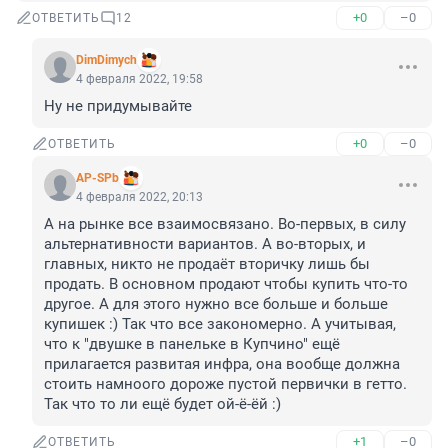
+0
–0
ОТВЕТИТЬ
12
DimDimych
4 февраля 2022, 19:58
Ну не придумывайте
+0
–0
ОТВЕТИТЬ
AP-SPb
4 февраля 2022, 20:13
А на рынке все взаимосвязано. Во-первых, в силу 
альтернативности вариантов. А во-вторых, и 
главных, никто не продаёт вторичку лишь бы 
продать. В основном продают чтобы купить что-то 
другое. А для этого нужно все больше и больше 
купишек :) Так что все закономерно. А учитывая, 
что к "двушке в панельке в Купчино" ещё 
прилагается развитая инфра, она вообще должна 
стоить намноого дороже пустой первички в гетто. 
Так что то ли ещё будет ой-ё-ёй :)
+1
–0
ОТВЕТИТЬ