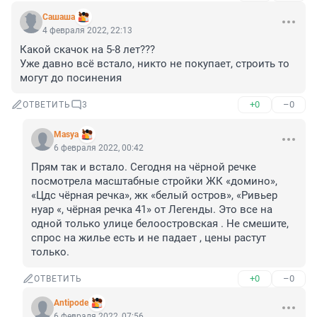
Сашаша
4 февраля 2022, 22:13
Какой скачок на 5-8 лет???

Уже давно всё встало, никто не покупает, строить то 
могут до посинения
+0
–0
ОТВЕТИТЬ
3
Masya
6 февраля 2022, 00:42
Прям так и встало. Сегодня на чёрной речке 
посмотрела масштабные стройки ЖК «домино», 
«Цдс чёрная речка», жк «белый остров», «Ривьер 
нуар «, чёрная речка 41» от Легенды. Это все на 
одной только улице белоостровская . Не смешите, 
спрос на жилье есть и не падает , цены растут 
только.
+0
–0
ОТВЕТИТЬ
Antipode
6 февраля 2022, 07:56