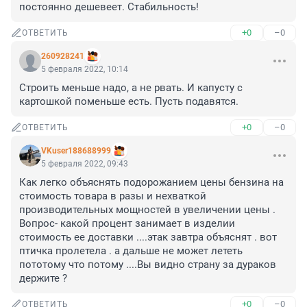
постоянно дешевеет. Стабильность!
+0
–0
ОТВЕТИТЬ
260928241
5 февраля 2022, 10:14
Строить меньше надо, а не рвать. И капусту с 
картошкой поменьше есть. Пусть подавятся.
+0
–0
ОТВЕТИТЬ
VKuser188688999
5 февраля 2022, 09:43
Как легко объяснять подорожанием цены бензина на 
стоимость товара в разы и нехваткой 
производительных мощностей в увеличении цены . 
Вопрос- какой процент занимает в изделии 
стоимость ее доставки ....этак завтра объяснят . вот 
птичка пролетела . а дальше не может лететь 
пототому что потому ....Вы видно страну за дураков 
держите ?
+0
–0
ОТВЕТИТЬ