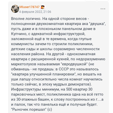
VKuser178747
4 февраля 2022, 21:06
Вполне логично. На одной стороне весов - 
полноценная двухкомнатная квартира ака "двушка", 
пусть даже и в плохоньком панельном доме в 
Купчино, с адекватной инфраструктурой, 
заложенной ещё в те времена, когда глупые 
коммунисты зачем-то строили поликлиники, 
детские сады и школы соразмерно численности 
населения района. На другой - однокомнатная 
квартира с расширенной кухней, по недоразумению 
маркетолухов называемая "евродвушкой" (не 
обманешь - не продашь: в СССР это называлось 
"квартира улучшенной планировки", но вешать на 
уши лапшу относительно числа комнат научились 
только сейчас, в эпоху мудрых демократов). 
Инфраструктуры минимум, на 500 квартир 30 
парковочных мест, поликлиника одна на всё гетто 
из 30-этажных башен, к слову построенных из г....а 
и палок, так что панелька ещё и получше будет.

"Рыночек порешал" (с)