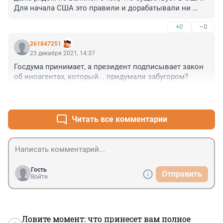
Для начала США это правили и дорабатывали ни 
один десяток лет. И ты не можешь в США кого угодно 
+0
–0
заклеймить, в том числе даже речи не может быть об 
объявлении американского СМИ или граждан 
261847251
иноагентами.
23 декабря 2021, 14:37
Госдума принимает, а президент подписывает закон 
об иноагентах, который... придумали забугором?
+0
–0
Читать все комментарии
Гость
Отправить
Войти
Ловите момент: что принесет вам полное