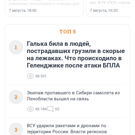
раз. В ГК «ПСК» напомни
компании, испытаниях и поводах для
появился праздник и к
осторожного оптимизма.
7 августа, 18:00
7 августа, 16:20
поменялась роль строит
ТОП 5
Галька била в людей,
1
пострадавших грузили в скорые
на лежаках. Что происходило в
Геленджике после атаки БПЛА
98 531
Экипаж пропавшего в Сибири самолета из
2
Ленобласти вышел на связь
66 184
62
ВСУ ударили ракетами и дронами по
3
территории России. Власти регионов