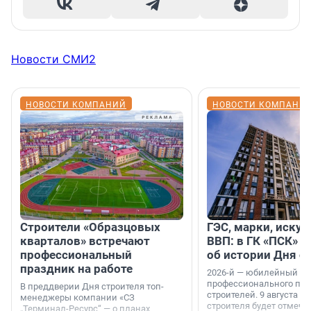
Новости СМИ2
НОВОСТИ КОМПАНИЙ
НОВОСТИ КОМПАНИ
Строители «Образцовых
ГЭС, марки, искус
кварталов» встречают
ВВП: в ГК «ПСК» р
профессиональный
об истории Дня с
праздник на работе
2026-й — юбилейный го
профессионального пр
В преддверии Дня строителя топ-
строителей. 9 августа 2
менеджеры компании «СЗ
строителя будет отмечат
„Терминал-Ресурс“ — о планах