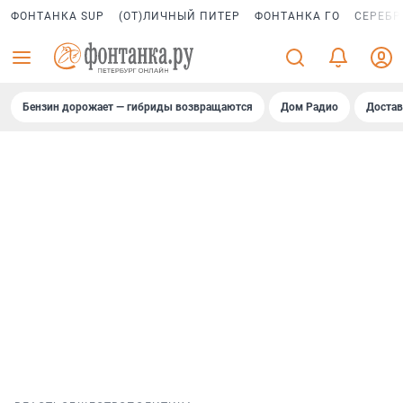
ФОНТАНКА SUP
(ОТ)ЛИЧНЫЙ ПИТЕР
ФОНТАНКА ГО
СЕРЕБР
Бензин дорожает — гибриды возвращаются
Дом Радио
Достав