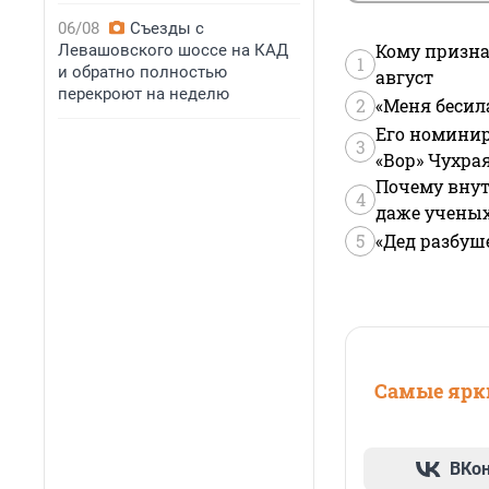
06/08
Съезды с
Кому призна
Левашовского шоссе на КАД
1
и обратно полностью
август
перекроют на неделю
2
«Меня бесил
Его номинир
3
«Вор» Чухра
Почему внут
4
даже учены
5
«Дед разбуш
Самые ярки
ВКо