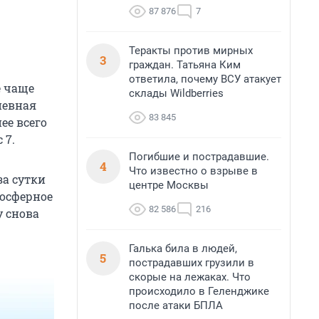
87 876
7
Теракты против мирных
3
граждан. Татьяна Ким
ответила, почему ВСУ атакует
е чаще
склады Wildberries
невная
83 845
ее всего
 7.
Погибшие и пострадавшие.
4
Что известно о взрыве в
за сутки
центре Москвы
мосферное
82 586
216
у снова
Галька била в людей,
5
пострадавших грузили в
скорые на лежаках. Что
происходило в Геленджике
после атаки БПЛА