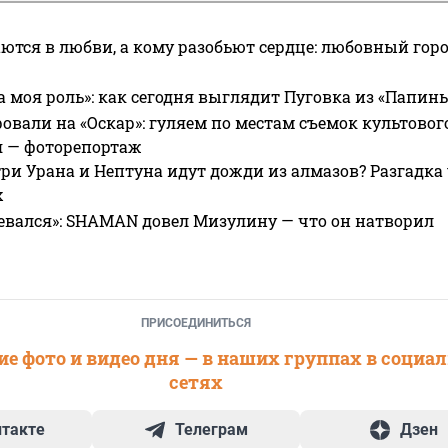
ются в любви, а кому разобьют сердце: любовный гор
а моя роль»: как сегодня выглядит Пуговка из «Папин
овали на «Оскар»: гуляем по местам съемок культово
я — фоторепортаж
ри Урана и Нептуна идут дожди из алмазов? Разгадка
х
евался»: SHAMAN довел Мизулину — что он натворил
ПРИСОЕДИНИТЬСЯ
е фото и видео дня — в наших группах в социа
сетях
нтакте
Телеграм
Дзен