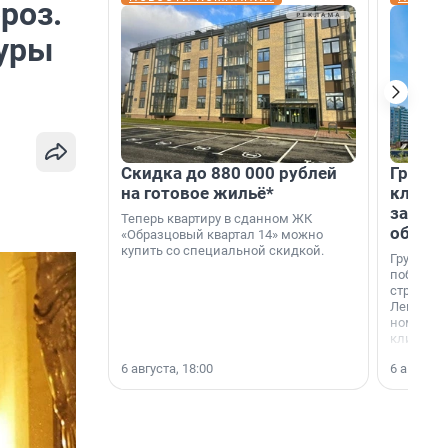
роз.
туры
Скидка до 880 000 рублей
Группа
на готовое жильё*
клиен
застро
Теперь квартиру в сданном ЖК
област
«Образцовый квартал 14» можно
купить со специальной скидкой.
Группа А
победите
строител
Ленингра
номинац
клиенто
застройщ
6 августа, 18:00
6 августа,
области»