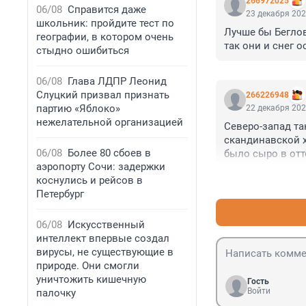
266972025
06/08
Справится даже
23 декабря 202
школьник: пройдите тест по
Лучше бы Беглов
географии, в котором очень
так они и снег о
стыдно ошибиться
06/08
Глава ЛДПР Леонид
Слуцкий призвал признать
266226948
партию «Яблоко»
22 декабря 202
нежелательной организацией
Северо-запад та
скандинавской х
06/08
Более 80 сбоев в
было сыро в отт
аэропорту Сочи: задержки
коснулись и рейсов в
Петербург
06/08
Искусственный
интеллект впервые создал
вирусы, не существующие в
природе. Они смогли
уничтожить кишечную
Гость
Войти
палочку