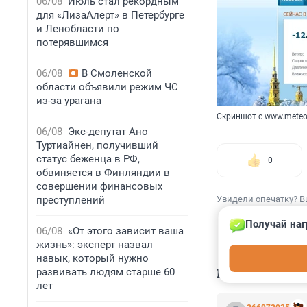
06/08
Июль стал рекордным
для «ЛизаАлерт» в Петербурге
и Ленобласти по
потерявшимся
06/08
В Смоленской
области объявили режим ЧС
из-за урагана
Скриншот с www.meteo
06/08
Экс-депутат Ано
Туртиайнен, получивший
статус беженца в РФ,
0
обвиняется в Финляндии в
совершении финансовых
преступлений
Увидели опечатку? В
Получай наг
06/08
«От этого зависит ваша
жизнь»: эксперт назвал
навык, который нужно
КОММЕНТАР
развивать людям старше 60
лет