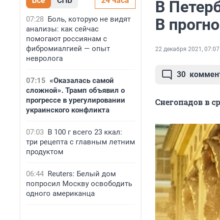
Все
СПБ
24 часа
В Петер
07:28
Боль, которую не видят
В прогн
анализы: как сейчас
помогают россиянам с
фибромиалгией — опыт
22 декабря 2021, 07:07
невролога
30
коммен
07:15
«Оказалась самой
сложной». Трамп объявил о
прогрессе в урегулировании
Снегопадов в ср
украинского конфликта
07:03
В 100 г всего 23 ккал:
три рецепта с главным летним
продуктом
06:44
Reuters: Белый дом
попросил Москву освободить
одного американца