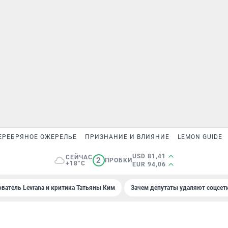
ЕРЕБРЯНОЕ ОЖЕРЕЛЬЕ
ПРИЗНАНИЕ И ВЛИЯНИЕ
LEMON GUIDE
USD 81,41
СЕЙЧАС
2
ПРОБКИ
+18°C
EUR 94,06
ователь Levrana и критика Татьяны Ким
Зачем депутаты удаляют соцсет