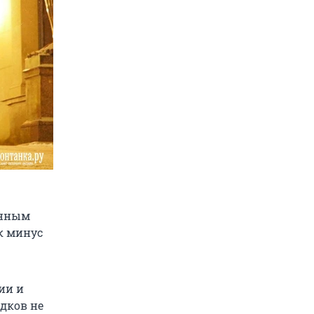
данным
к минус
ии и
дков не