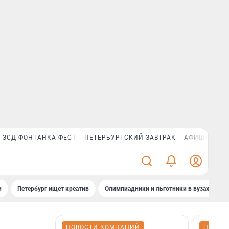
ЗСД ФОНТАНКА ФЕСТ
ПЕТЕРБУРГСКИЙ ЗАВТРАК
АФИША PLUS
и
Петербург ищет креатив
Олимпиадники и льготники в вузах СПб
НОВОСТИ КОМПАНИЙ
НОВОС