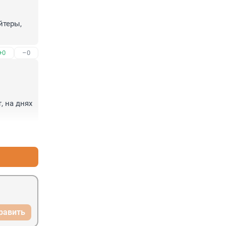
теры, 
+0
–0
 
 на днях 
+0
–0
равить