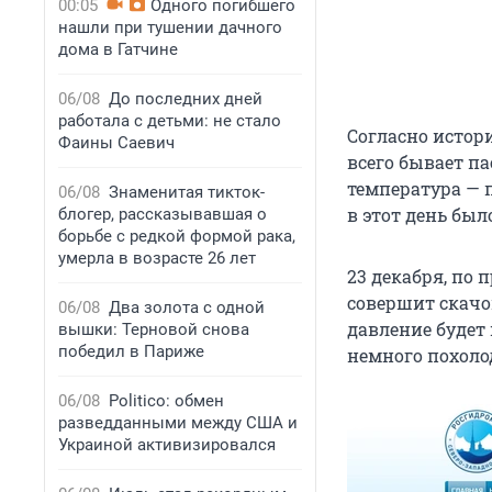
00:05
Одного погибшего
нашли при тушении дачного
дома в Гатчине
06/08
До последних дней
работала с детьми: не стало
Согласно истори
Фаины Саевич
всего бывает па
температура — п
06/08
Знаменитая тикток-
в этот день было
блогер, рассказывавшая о
борьбе с редкой формой рака,
умерла в возрасте 26 лет
23 декабря, по 
совершит скачо
06/08
Два золота с одной
давление будет 
вышки: Терновой снова
победил в Париже
немного похоло
06/08
Politico: обмен
разведданными между США и
Украиной активизировался