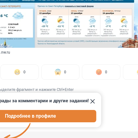
.nw.ru
0
0
0
ыделите фрагмент и нажмите Ctrl+Enter
рады за комментарии и другие задания!
Подробнее в профиле
ИИ
30