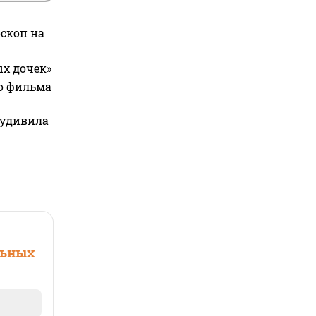
оскоп на
ых дочек»
го фильма
 удивила
льных