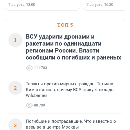
появился праздник и к
осторожного оптимизма.
7 августа, 18:00
7 августа, 16:20
поменялась роль строит
ТОП 5
ВСУ ударили дронами и
1
ракетами по одиннадцати
регионам России. Власти
сообщили о погибших и раненых
111 703
Теракты против мирных граждан. Татьяна
2
Ким ответила, почему ВСУ атакует склады
Wildberries
88 709
Погибшие и пострадавшие. Что известно о
3
взрыве в центре Москвы