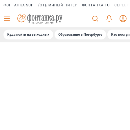
ФОНТАНКА SUP
(ОТ)ЛИЧНЫЙ ПИТЕР
ФОНТАНКА ГО
СЕРЕБР
Куда пойти на выходных
Образование в Петербурге
Кто поступ