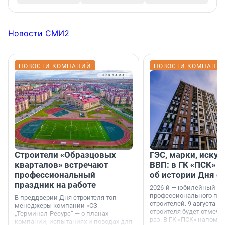
Новости СМИ2
НОВОСТИ КОМПАНИЙ
НОВОСТИ КОМПАНИ
Строители «Образцовых
ГЭС, марки, искус
кварталов» встречают
ВВП: в ГК «ПСК» р
профессиональный
об истории Дня с
праздник на работе
2026-й — юбилейный го
профессионального пр
В преддверии Дня строителя топ-
строителей. 9 августа 2
менеджеры компании «СЗ
строителя будет отмечат
„Терминал-Ресурс“ — о планах
раз. В ГК «ПСК» напомни
компании, испытаниях и поводах для