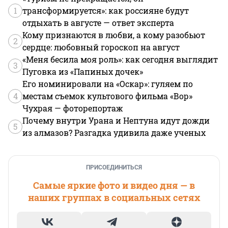
1
трансформируется»: как россияне будут
отдыхать в августе — ответ эксперта
Кому признаются в любви, а кому разобьют
2
сердце: любовный гороскоп на август
«Меня бесила моя роль»: как сегодня выглядит
3
Пуговка из «Папиных дочек»
Его номинировали на «Оскар»: гуляем по
4
местам съемок культового фильма «Вор»
Чухрая — фоторепортаж
Почему внутри Урана и Нептуна идут дожди
5
из алмазов? Разгадка удивила даже ученых
ПРИСОЕДИНИТЬСЯ
Самые яркие фото и видео дня — в
наших группах в социальных сетях