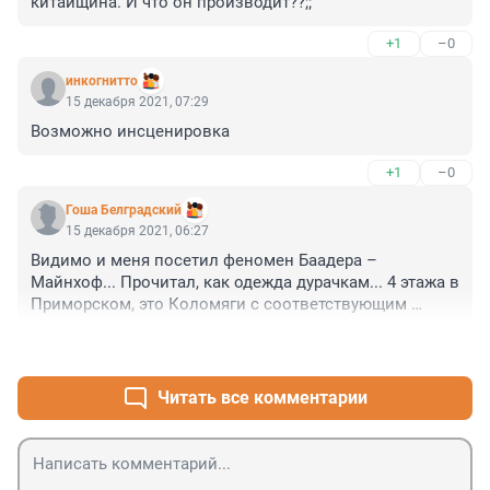
китайщина. И что он производит??;;
+1
–0
инкогнитто
15 декабря 2021, 07:29
Возможно инсценировка
+1
–0
Гоша Белградский
15 декабря 2021, 06:27
Видимо и меня посетил феномен Баадера – 
Майнхоф... Прочитал, как одежда дурачкам... 4 этажа в 
Приморском, это Коломяги с соответствующим 
окружением... Страховка рулит... Взрослому 
+1
–0
нормальному челу не придёт в голову покупать 
Тойоту без Каско... А тут, похоже сам себе Буратино, 
раз бизнес-конфликт.
Читать все комментарии