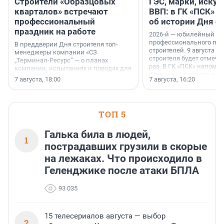
Строители «Образцовых
ГЭС, марки, искус
кварталов» встречают
ВВП: в ГК «ПСК» р
профессиональный
об истории Дня с
праздник на работе
2026-й — юбилейный го
профессионального пр
В преддверии Дня строителя топ-
строителей. 9 августа 2
менеджеры компании «СЗ
строителя будет отмечат
„Терминал-Ресурс“ — о планах
раз. В ГК «ПСК» напомни
компании, испытаниях и поводах для
появился праздник и к
осторожного оптимизма.
7 августа, 18:00
7 августа, 16:20
поменялась роль строит
ТОП 5
Галька била в людей,
1
пострадавших грузили в скорые
на лежаках. Что происходило в
Геленджике после атаки БПЛА
93 035
15 телесериалов августа — выбор
2