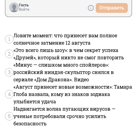
Гость
Отправить
Войти
Ловите момент: что принесет вам полное
1
солнечное затмение 12 августа
«Это всего лишь шоу»: в чем секрет успеха
2
«Друзей», который никто не смог повторить
«Минус — слишком много спойлеров»:
3
российский ниндзя-скульптор снялся в
сериале «Дом Дракона». Видео
«Август принесет новые возможности»: Тамара
4
Глоба назвала, кому из знаков зодиака
улыбнется удача
Надвигается волна пугающих вирусов —
5
ученые потребовали срочно усилить
безопасность