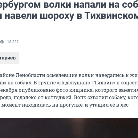
рбургом волки напали на соб
 навели шороху в Тихвинско
18 822
тариев
айоне Ленобласти осмелевшие волки наведались к ж
ли на собаку. В группе «Подслушано | Тихвин» в соцсет
декабря опубликовано фото хищника, которого заметил
ода, недалеко от коттеджей. Волк схватил собаку, кот
т момент находилась на прогулке, и утащил её в лес.