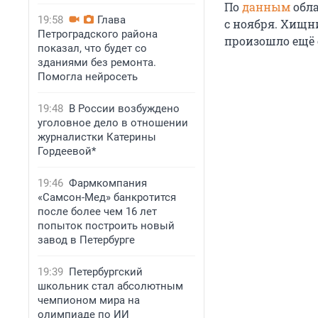
По
данным
обла
19:58
Глава
с ноября. Хищни
Петроградского района
произошло ещё 
показал, что будет со
зданиями без ремонта.
Помогла нейросеть
19:48
В России возбуждено
уголовное дело в отношении
журналистки Катерины
Гордеевой*
19:46
Фармкомпания
«Самсон-Мед» банкротится
после более чем 16 лет
попыток построить новый
завод в Петербурге
19:39
Петербургский
школьник стал абсолютным
чемпионом мира на
олимпиаде по ИИ