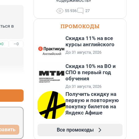
«Одержимость»
55 936
27
ПРОМОКОДЫ
ься в 
Скидка 11% на все
курсы английского
+0
–0
До 31 августа, 2026
Скидка 10% на ВО и
СПО в первый год
обучения
+0
–0
До 31 августа, 2026
Получить скидку на
первую и повторную
покупку билетов на
Яндекс Афише
равить
Все промокоды