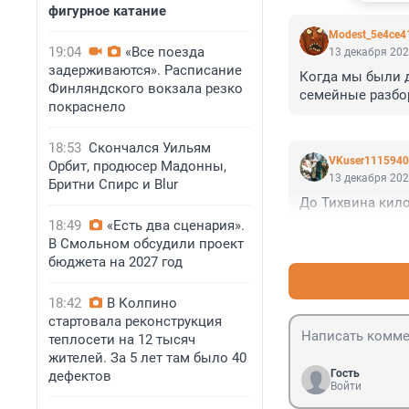
фигурное катание
Modest_5e4ce4
19:04
«Все поезда
13 декабря 202
задерживаются». Расписание
Когда мы были д
Финляндского вокзала резко
семейные разбор
покраснело
18:53
Скончался Уильям
VKuser1115940
Орбит, продюсер Мадонны,
13 декабря 202
Бритни Спирс и Blur
До Тихвина кило
18:49
«Есть два сценария».
В Смольном обсудили проект
бюджета на 2027 год
18:42
В Колпино
стартовала реконструкция
теплосети на 12 тысяч
жителей. За 5 лет там было 40
Гость
дефектов
Войти