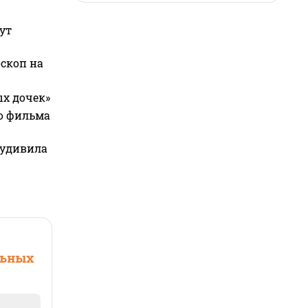
ут
оскоп на
ых дочек»
го фильма
 удивила
льных