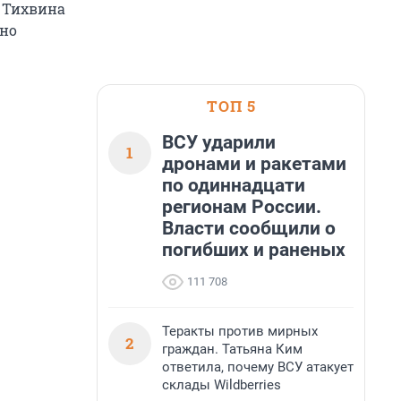
е Тихвина
вно
ТОП 5
ВСУ ударили
1
дронами и ракетами
по одиннадцати
регионам России.
Власти сообщили о
погибших и раненых
111 708
Теракты против мирных
2
граждан. Татьяна Ким
ответила, почему ВСУ атакует
склады Wildberries