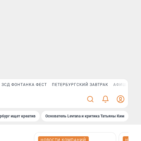
ЗСД ФОНТАНКА ФЕСТ
ПЕТЕРБУРГСКИЙ ЗАВТРАК
АФИША PLUS
рбург ищет креатив
Основатель Levrana и критика Татьяны Ким
Зач
НОВОСТИ КОМПАНИЙ
НОВОС