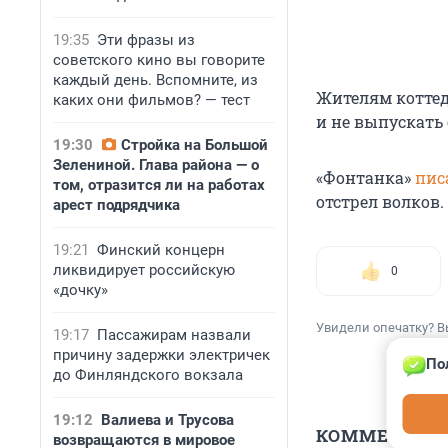
19:35
Эти фразы из
советского кино вы говорите
каждый день. Вспомните, из
Жителям коттед
каких они фильмов? — тест
и не выпускать 
19:30
Стройка на Большой
Зелениной. Глава района — о
«Фонтанка»
пис
том, отразится ли на работах
отстрел волков.
арест подрядчика
19:21
Финский концерн
ликвидирует российскую
0
«дочку»
Увидели опечатку? В
19:17
Пассажирам назвали
причину задержки электричек
По
до Финляндского вокзала
19:12
Валиева и Трусова
КОММЕНТАР
возвращаются в мировое