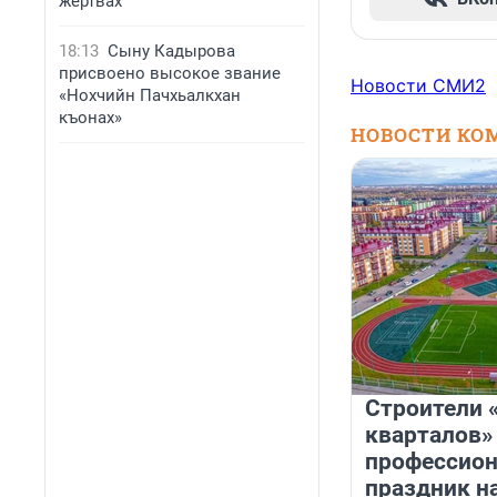
жертвах
18:13
Сыну Кадырова
присвоено высокое звание
Новости СМИ2
«Нохчийн Пачхьалкхан
къонах»
НОВОСТИ КО
Строители 
кварталов»
профессио
праздник н