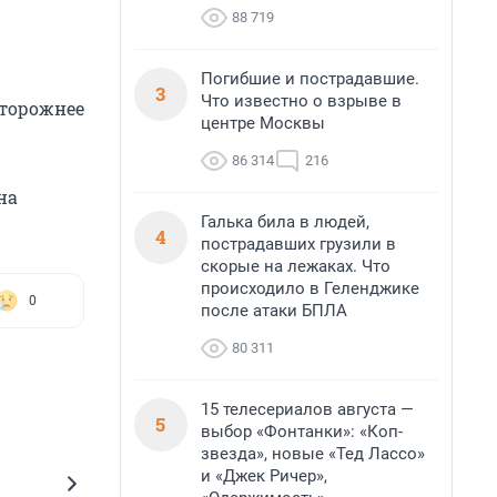
88 719
Погибшие и пострадавшие.
3
Что известно о взрыве в
сторожнее
центре Москвы
86 314
216
на
Галька била в людей,
4
пострадавших грузили в
скорые на лежаках. Что
происходило в Геленджике
0
после атаки БПЛА
80 311
15 телесериалов августа —
5
выбор «Фонтанки»: «Коп-
звезда», новые «Тед Лассо»
и «Джек Ричер»,