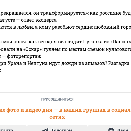
прекращается, он трансформируется»: как россияне буд
вгусте — ответ эксперта
ются в любви, а кому разобьют сердце: любовный гор
а моя роль»: как сегодня выглядит Пуговка из «Папин
овали на «Оскар»: гуляем по местам съемок культово
я — фоторепортаж
ри Урана и Нептуна идут дожди из алмазов? Разгадка
х
ПРИСОЕДИНИТЬСЯ
е фото и видео дня — в наших группах в социа
сетях
нтакте
Телеграм
Дзен