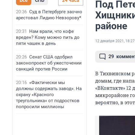
Все
СПБ
24 часа
Под Пете
20:36
Суд в Петербурге заочно
Хищники
арестовал Лидию Невзорову*
районе
20:31
Нам врали, что кофе
вреден? Кому можно пить до
12 декабря 2021, 18:27
пяти чашек в день
29
коммен
20:26
Сенат США одобрил
законопроект об ужесточении
санкций против России
В Тихвинском р
домам, где напа
20:16
«Фактически мы
«ВКонтакте» 12 
должны содержать завод». На
охрану «Красного
микрорайоне гор
треугольника» от подростков
вероятно, в это
попросили миллионы