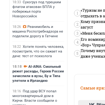
18:33
Сухогруз под турецким
флагом атакован БПЛА у
«Туризм не 
побережья порта
1
отдыхать в а
Новороссийск
Кому призна
2
18:26
Реанимобиль и
август
машина Роспотребнадзора не
3
«Меня бесил
поделили дорогу в Гатчине
Его номинир
4
«Вор» Чухра
18:22
Хотите понять человека,
Почему внут
посмотрите, что он сажает на
5
даже учены
даче: тест от психолога
18:18
AI-AINA: Смольный
режет расходы, Героев России
зачислили в вузы, Бу и Тяпа
улетели в Ирландию
Самые ярки
18:16
Под удар ВСУ попал
многоквартирный дом в
Керчи. Власти сообщили о
ВКо