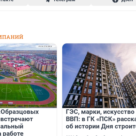
МПАНИЙ
«Образцовых
ГЭС, марки, искусство
 встречают
ВВП: в ГК «ПСК» расск
нальный
об истории Дня строит
а работе