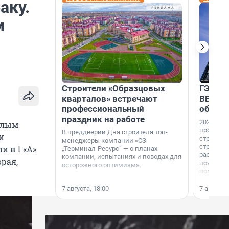
аку.
м
Строители «Образцовых
ГЭС, м
кварталов» встречают
ВВП: в
профессиональный
об ист
праздник на работе
2026-й —
илым
професси
В преддверии Дня строителя топ-
и
строителе
менеджеры компании «СЗ
строителя
и в 1 «А»
„Терминал-Ресурс“ — о планах
раз. В ГК
компании, испытаниях и поводах для
орая,
появился
осторожного оптимизма.
поменяла
7 августа, 18:00
7 августа,