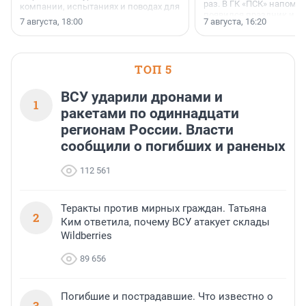
раз. В ГК «ПСК» напомни
компании, испытаниях и поводах для
появился праздник и к
осторожного оптимизма.
7 августа, 18:00
7 августа, 16:20
поменялась роль строит
ТОП 5
ВСУ ударили дронами и
1
ракетами по одиннадцати
регионам России. Власти
сообщили о погибших и раненых
112 561
Теракты против мирных граждан. Татьяна
2
Ким ответила, почему ВСУ атакует склады
Wildberries
89 656
Погибшие и пострадавшие. Что известно о
3