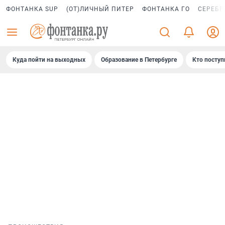
ФОНТАНКА SUP
(ОТ)ЛИЧНЫЙ ПИТЕР
ФОНТАНКА ГО
СЕРЕБР
Куда пойти на выходных
Образование в Петербурге
Кто поступ