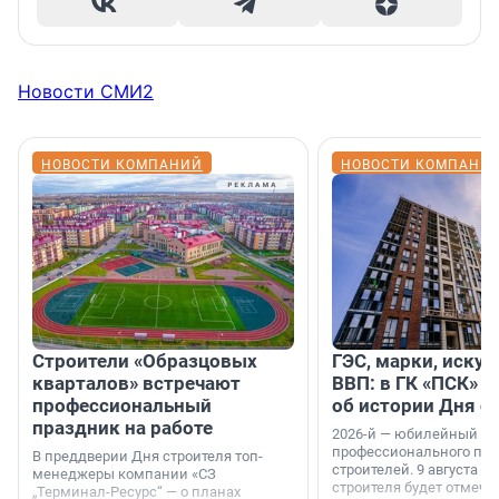
Новости СМИ2
НОВОСТИ КОМПАНИЙ
НОВОСТИ КОМПАНИ
Строители «Образцовых
ГЭС, марки, искус
кварталов» встречают
ВВП: в ГК «ПСК» р
профессиональный
об истории Дня с
праздник на работе
2026-й — юбилейный го
профессионального пр
В преддверии Дня строителя топ-
строителей. 9 августа 2
менеджеры компании «СЗ
строителя будет отмечат
„Терминал-Ресурс“ — о планах