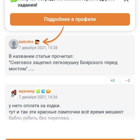
задания!
0
0
0
0
0
Подробнее в профиле
КОММЕНТАРИИ
2
karbofos
7 декабря 2021, 15:38
В названии статьи прочитал:

"Снеговоз зацепил легковушку Боярского перед 
мостом"...

+0
–0
Эх...
мухомор
7 декабря 2021, 14:36
у него оплата за ходки.

тут и так эти красные лампочки всё время мешают 
бабло рубить без перепева.

 некогда ему за габаритами смотреть.
+0
–0