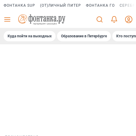
ФОНТАНКА SUP
(ОТ)ЛИЧНЫЙ ПИТЕР
ФОНТАНКА ГО
СЕРЕБР
Куда пойти на выходных
Образование в Петербурге
Кто поступ