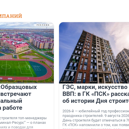
МПАНИЙ
«Образцовых
ГЭС, марки, искусство
 встречают
ВВП: в ГК «ПСК» расск
нальный
об истории Дня строит
а работе
2026-й — юбилейный год профессио
праздника строителей. 9 августа 2026
 строителя топ-менеджеры
День строителя будет отмечаться в 70
минал-Ресурс“ — о планах
ГК «ПСК» напомнили о том, как появ
иях и поводах для