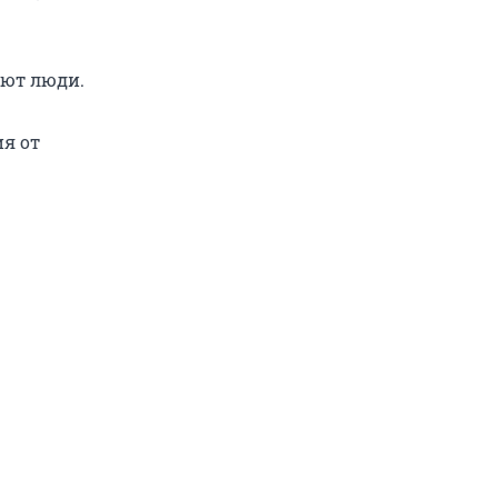
ают люди.
ия от