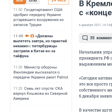
Все
СПБ
24 часа
В Кремл
11:50
Госдепартамент США
с «конц
одобрил передачу Украине
устаревшего вооружения из
запасов Турции
6 декабря 2021, 14:14
11:40
«Должны
35
коммен
вылететь завтра, но гарантий
никаких»: петербуржцы
застряли в Китае из-за
Начальник упр
тайфуна
президента РФ 
выражением мн
11:30
Министр обороны
Финляндии высказался о
передаче Украине ракет Patriot
«Сегодня антива
это все просто
11:20
Семь лет спустя: СКА
собственного мн
вернул Кныжова из Северной
6 декабря заяв
Америки
В качестве арг