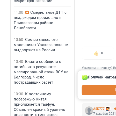
секрет хронотерапии
11:00
Смертельное ДТП с
вездеходом произошло в
Приозерском районе
Ленобласти
10:50
Семью «веселого
молочника» Уолкера пока не
выдворяют из России
0
10:40
Власти сообщили о
погибших в результате
Увидели опечатку? В
массированной атаки ВСУ на
Белгород. Число
Получай награ
пострадавших растет
10:30
К восточному
КОММЕНТАР
побережью Китая
приближается тайфун.
ASK777
Объявлен красный уровень
7 декабря 2021
опасности, отменяются