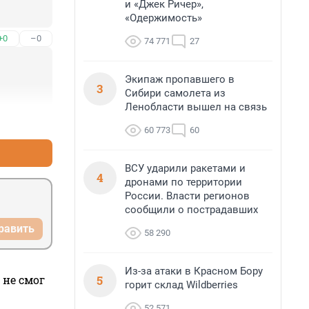
и «Джек Ричер»,
«Одержимость»
+0
–0
74 771
27
Экипаж пропавшего в
3
Сибири самолета из
Ленобласти вышел на связь
+0
–0
60 773
60
ВСУ ударили ракетами и
4
дронами по территории
России. Власти регионов
сообщили о пострадавших
равить
58 290
Из-за атаки в Красном Бору
5
 не смог
горит склад Wildberries
52 571