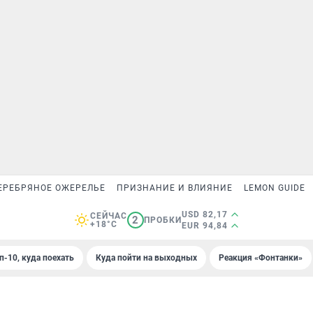
ЕРЕБРЯНОЕ ОЖЕРЕЛЬЕ
ПРИЗНАНИЕ И ВЛИЯНИЕ
LEMON GUIDE
USD 82,17
СЕЙЧАС
2
ПРОБКИ
+18°C
EUR 94,84
п-10, куда поехать
Куда пойти на выходных
Реакция «Фонтанки»
9