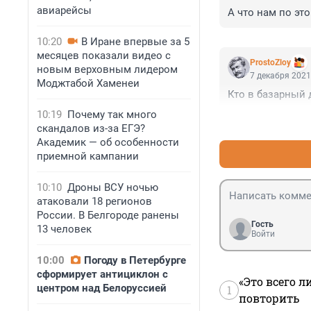
авиарейсы
А что нам по эт
10:20
В Иране впервые за 5
месяцев показали видео с
ProstoZloy
новым верховным лидером
7 декабря 2021
Моджтабой Хаменеи
Кто в базарный д
10:19
Почему так много
скандалов из-за ЕГЭ?
Академик — об особенности
приемной кампании
10:10
Дроны ВСУ ночью
атаковали 18 регионов
России. В Белгороде ранены
Гость
13 человек
Войти
10:00
Погоду в Петербурге
сформирует антициклон с
«Это всего л
центром над Белоруссией
1
повторить