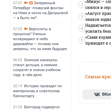
«Минус — сл
07:07
Затерянный
2
снялся в се
Петербург: плавучий фонтан
на Неве и каток на Дворцовой
«Август при
3
— а было ли?
знаков зоди
Надвигается
4
07:05
Вертолеты в
усилить без
прошлом? Ученые
«Сами корми
возвращают в небо
5
приводят к 
дирижабли — почему они
уверены, что за ними будущее
06:03
Осенние каникулы
станут дольше, а зимние
сократят в новом учебном
году: в чём дело
Самые ярки
02:14
Историк проведет по
имперскому и советскому
ВКо
Кронштадту
01:53
Белгород подвергся