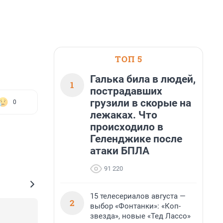
ТОП 5
Галька била в людей,
1
пострадавших
грузили в скорые на
0
лежаках. Что
происходило в
Геленджике после
атаки БПЛА
91 220
15 телесериалов августа —
2
выбор «Фонтанки»: «Коп-
звезда», новые «Тед Лассо»