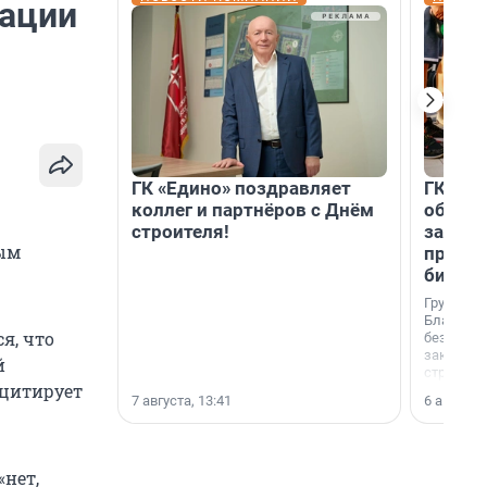
нации
ГК «Едино» поздравляет
ГК «А1
коллег и партнёров с Днём
объеди
строителя!
защит
тым
прогр
биора
Группа к
Благотв
я, что
бездомн
заключил
й
стратеги
 цитирует
7 августа, 13:41
6 августа,
нет,