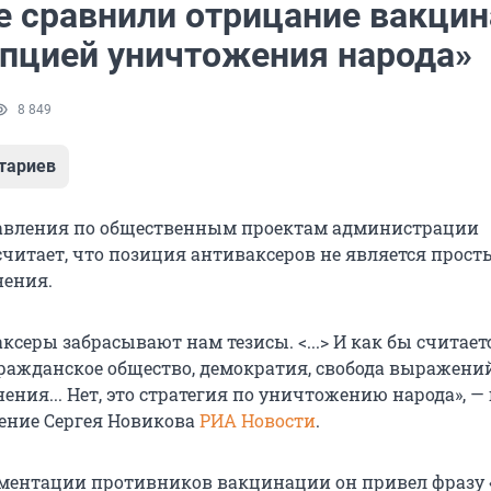
е сравнили отрицание вакци
епцией уничтожения народа»
8 849
тариев
авления по общественным проектам администрации
считает, что позиция антиваксеров не является прос
ения.
ксеры забрасывают нам тезисы. <...> И как бы считаетс
 гражданское общество, демократия, свобода выражени
ения... Нет, это стратегия по уничтожению народа», —
ление Сергея Новикова
РИА Новости
.
ументации противников вакцинации он привел фразу «