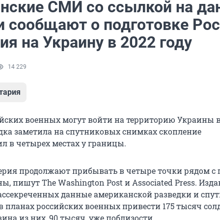
нские СМИ со ссылкой на да
и сообщают о подготовке Ро
я на Украину в 2022 году
14 229
тария
ийских военных могут войти на территорию Украины 
ведка заметила на спутниковых снимках скопление
л в четырех местах у границы.
ерия продолжают прибывать в четыре точки рядом с
ы, пишут The Washington Post и Associated Press. Изд
ассекреченных данные американской разведки и спу
в планах российских военных привести 175 тысяч сол
на из них, 90 тысяч, уже поблизости.