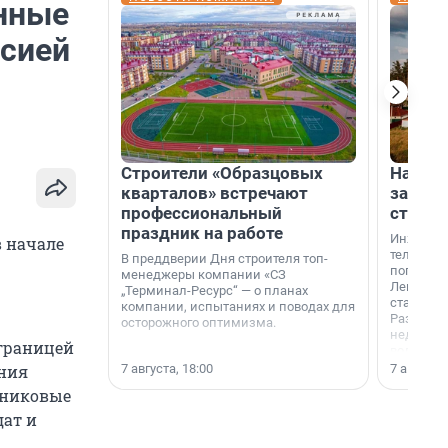
нные
ссией
Строители «Образцовых
На вод
кварталов» встречают
зарабо
профессиональный
станци
праздник на работе
Инженер
в начале
телеком-
В преддверии Дня строителя топ-
популярн
менеджеры компании «СЗ
Ленингра
„Терминал-Ресурс“ — о планах
станции 
компании, испытаниях и поводах для
Раздолин
осторожного оптимизма.
недалеко
 границей
водопада
7 августа, 18:00
7 августа,
ания
тниковые
дат и