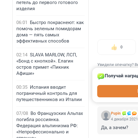
петель до первого готового
изделия
06:01
Быстро покраснеют: как
помочь зеленым помидорам
дома — пять самых
эффективных способов
0
02:14
SLAVA MARLOW, ЛСП,
«Бонд с кнопкой». Елагин
Увидели опечатку? В
остров примет «Пикник
Афиши»
Получай награ
00:35
Испания вводит
пограничный контроль для
КОММЕНТАР
путешественников из Италии
07/08
Во Французских Альпах
Pupin
погибла россиянка.
4 декабря 2021
Федерация альпинизма РФ:
Да, а зачем?
«Непрофессионально и