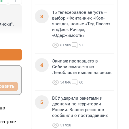
+0
–0
15 телесериалов августа —
3
выбор «Фонтанки»: «Коп-
звезда», новые «Тед Лассо»
нски". 
и «Джек Ричер»,
«Одержимость»
+0
–0
61 989
27
Экипаж пропавшего в
4
Сибири самолета из
Ленобласти вышел на связь
54 846
60
равить
ВСУ ударили ракетами и
5
дронами по территории
но
России. Власти регионов
сообщили о пострадавших
которые
51 928