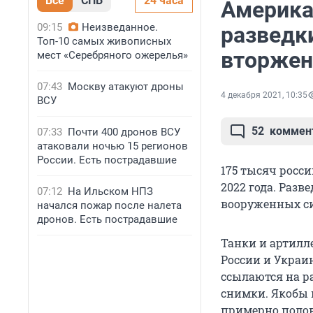
Все
СПБ
24 часа
Америка
09:15
Неизведанное.
разведк
Топ-10 самых живописных
вторжени
мест «Серебряного ожерелья»
07:43
Москву атакуют дроны
4 декабря 2021, 10:35
ВСУ
52
коммен
07:33
Почти 400 дронов ВСУ
атаковали ночью 15 регионов
России. Есть пострадавшие
175 тысяч росс
2022 года. Раз
07:12
На Ильском НПЗ
вооруженных си
начался пожар после налета
дронов. Есть пострадавшие
Танки и артилл
России и Украин
ссылаются на р
снимки. Якобы 
примерно полови