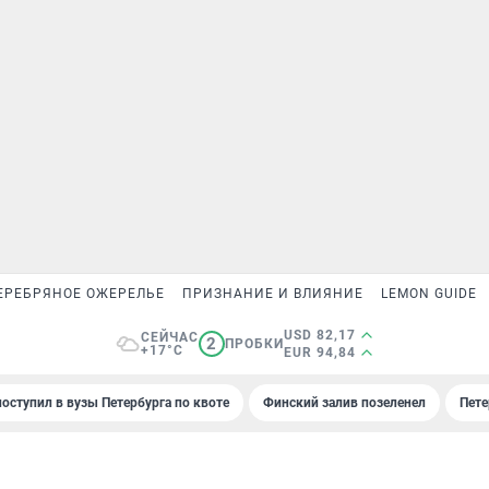
ЕРЕБРЯНОЕ ОЖЕРЕЛЬЕ
ПРИЗНАНИЕ И ВЛИЯНИЕ
LEMON GUIDE
USD 82,17
СЕЙЧАС
2
ПРОБКИ
+17°C
EUR 94,84
поступил в вузы Петербурга по квоте
Финский залив позеленел
Пете