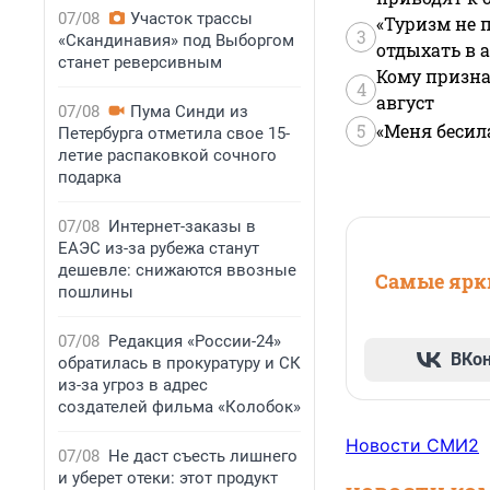
07/08
Участок трассы
«Туризм не 
3
«Скандинавия» под Выборгом
отдыхать в а
станет реверсивным
Кому призна
4
август
07/08
Пума Синди из
5
«Меня бесил
Петербурга отметила свое 15-
летие распаковкой сочного
подарка
07/08
Интернет-заказы в
ЕАЭС из-за рубежа станут
дешевле: снижаются ввозные
Самые ярки
пошлины
07/08
Редакция «России-24»
ВКо
обратилась в прокуратуру и СК
из-за угроз в адрес
создателей фильма «Колобок»
Новости СМИ2
07/08
Не даст съесть лишнего
и уберет отеки: этот продукт