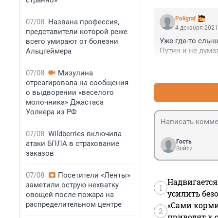
странно»
Poligraf
07/08
Названа профессия,
4 декабря 2021
представители которой реже
Уже где-то слыш
всего умирают от болезни
Путин и не дума
Альцгеймера
07/08
Мизулина
отреагировала на сообщения
о выдворении «веселого
молочника» Джастаса
Уолкера из РФ
07/08
Wildberries включила
Гость
атаки БПЛА в страхование
Войти
заказов
07/08
Посетители «Ленты»
Надвигается
заметили острую нехватку
1
усилить без
овощей после пожара на
распределительном центре
«Сами корми
2
приводят к 