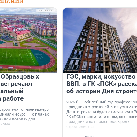
МПАНИЙ
«Образцовых
ГЭС, марки, искусство
 встречают
ВВП: в ГК «ПСК» расск
нальный
об истории Дня строит
а работе
2026-й — юбилейный год профессио
праздника строителей. 9 августа 2026
 строителя топ-менеджеры
День строителя будет отмечаться в 70
минал-Ресурс“ — о планах
ГК «ПСК» напомнили о том, как появ
иях и поводах для
праздник и как поменялась роль
мизма.
строительства.