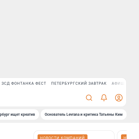
ЗСД ФОНТАНКА ФЕСТ
ПЕТЕРБУРГСКИЙ ЗАВТРАК
АФИША PLUS
рбург ищет креатив
Основатель Levrana и критика Татьяны Ким
Зач
НОВОСТИ КОМПАНИЙ
НОВОС