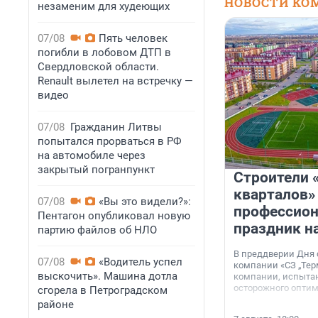
НОВОСТИ КО
незаменим для худеющих
07/08
Пять человек
погибли в лобовом ДТП в
Свердловской области.
Renault вылетел на встречку —
видео
07/08
Гражданин Литвы
попытался прорваться в РФ
на автомобиле через
закрытый погранпункт
Строители 
кварталов»
07/08
«Вы это видели?»:
профессио
Пентагон опубликовал новую
праздник н
партию файлов об НЛО
В преддверии Дня
07/08
«Водитель успел
компании «СЗ „Тер
выскочить». Машина дотла
компании, испытан
осторожного опти
сгорела в Петроградском
районе