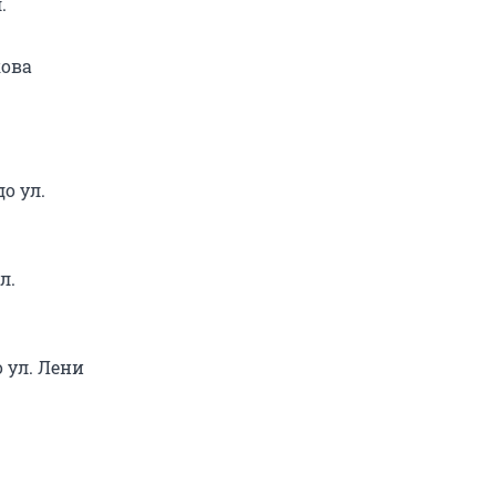
.
кова
о ул.
л.
о ул. Лени