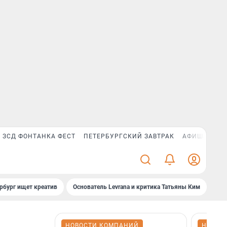
ЗСД ФОНТАНКА ФЕСТ
ПЕТЕРБУРГСКИЙ ЗАВТРАК
АФИША PLUS
рбург ищет креатив
Основатель Levrana и критика Татьяны Ким
Зач
НОВОСТИ КОМПАНИЙ
НОВОС