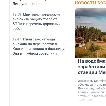
НОВОСТИ КО
Линдуловской роще
12:58
Минтранс предложил
включить защиту трасс от
БПЛА в перечень дорожных
работ
12:47
Юная самокатчица
выехала на перекрёсток в
Колпино и попала в больницу.
Она в тяжёлом состоянии
На водоёма
заработали
станции Ме
Инженеры МегаФон
оборудование на п
Ленинградской обл
вблизи Лемболовск
а также недалеко 
водопада.