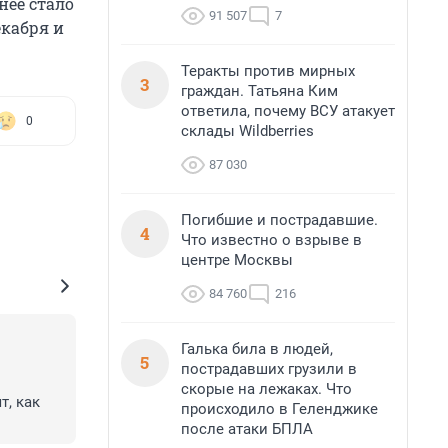
нее стало
91 507
7
екабря и
Теракты против мирных
3
граждан. Татьяна Ким
ответила, почему ВСУ атакует
0
склады Wildberries
87 030
Погибшие и пострадавшие.
4
Что известно о взрыве в
центре Москвы
84 760
216
Галька била в людей,
5
пострадавших грузили в
скорые на лежаках. Что
, как 
происходило в Геленджике
после атаки БПЛА