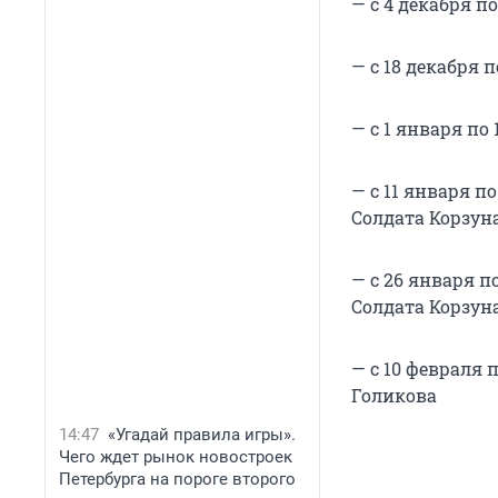
— с 4 декабря п
— с 18 декабря 
— с 1 января по
— с 11 января п
Солдата Корзун
— с 26 января п
Солдата Корзун
— с 10 февраля 
Голикова
14:47
«Угадай правила игры».
Чего ждет рынок новостроек
Петербурга на пороге второго