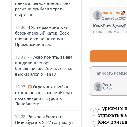
ценами: рынок новостроек
региона прибавил треть
266151195
выручки
2 декабря 2021
Какой-то буржуй
13:36
В Ялте разминируют
сюда годами. Пр
безэкипажный катер. Всех
просят срочно покинуть
Приморский парк
13:33
«Нужно понять, зачем
вводили паспорт
болельщика». Семак жестко
высказался о Fan ID
Гость
13:27
Огромная пробка
Войти
скопилась на трассе «Кола»
из-за аварии с фурой в
Ленобласти
«Туризм не 
1
отдыхать в а
13:23
Расходы бюджета
Кому призна
Петербурга в 2027 году могут
2