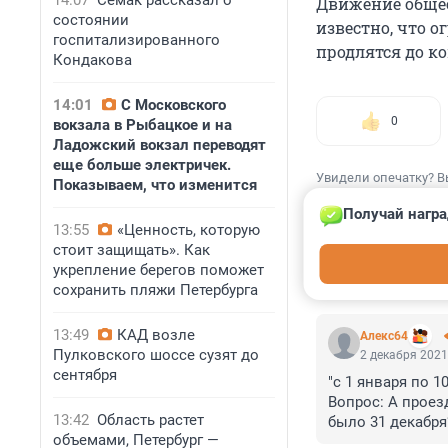
14:07
Семак рассказал о
Движение общес
состоянии
известно, что 
госпитализированного
продлятся до ко
Кондакова
14:01
С Московского
0
вокзала в Рыбацкое и на
Ладожский вокзал переводят
еще больше электричек.
Увидели опечатку? В
Показываем, что изменится
Получай награ
13:55
«Ценность, которую
стоит защищать». Как
укрепление берегов поможет
КОММЕНТАР
сохранить пляжи Петербурга
13:49
КАД возле
Алекс64
Пулковского шоссе сузят до
2 декабря 2021
сентября
"с 1 января по 1
Вопрос: А проез
13:42
Область растет
было 31 декабря?
объемами, Петербург —
Что то подсказы