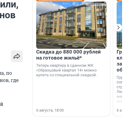
или,
анов
Скидка до 880 000 рублей
Группа
на готовое жильё*
клиен
застро
Теперь квартиру в сданном ЖК
област
«Образцовый квартал 14» можно
а, по
купить со специальной скидкой.
Группа А
ов, где
победите
строител
Ленингра
номинац
клиенто
ой
застройщ
6 августа, 18:00
6 августа,
области»