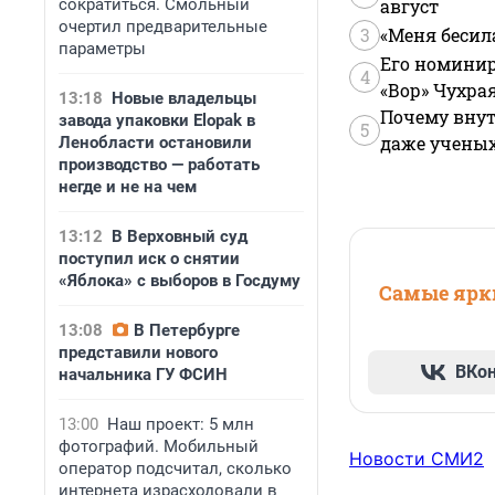
сократиться. Смольный
август
очертил предварительные
3
«Меня бесил
параметры
Его номинир
4
«Вор» Чухра
13:18
Новые владельцы
Почему внут
завода упаковки Elopak в
5
даже учены
Ленобласти остановили
производство — работать
негде и не на чем
13:12
В Верховный суд
поступил иск о снятии
«Яблока» с выборов в Госдуму
Самые ярки
13:08
В Петербурге
представили нового
ВКо
начальника ГУ ФСИН
13:00
Наш проект: 5 млн
фотографий. Мобильный
Новости СМИ2
оператор подсчитал, сколько
интернета израсходовали в