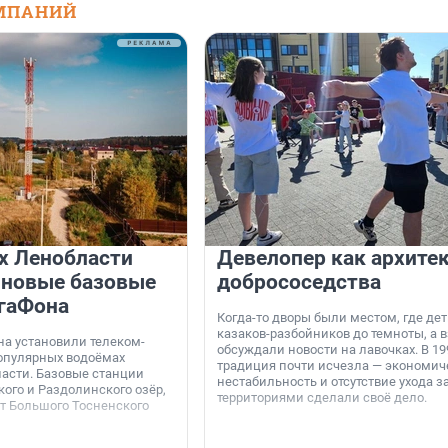
МПАНИЙ
х Ленобласти
Девелопер как архите
 новые базовые
добрососедства
гаФона
Когда-то дворы были местом, где дет
казаков-разбойников до темноты, а 
а установили телеком-
обсуждали новости на лавочках. В 19
опулярных водоёмах
традиция почти исчезла — экономич
асти. Базовые станции
нестабильность и отсутствие ухода з
ого и Раздолинского озёр,
территориями сделали своё дело.
от Большого Тосненского