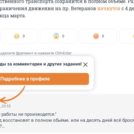
твенного транспорта сохранится в полном объеме. Ра
ограничения движения на пр. Ветеранов
начнутся
с 4 д
нца марта.
0
0
0
ыделите фрагмент и нажмите Ctrl+Enter
ды за комментарии и другие задания!
Подробнее в профиле
ИИ
8
, 20:55
0 работы не производятся."

д восстановят в полном обьёме. или на десять дней всё бросят


вает последнее...