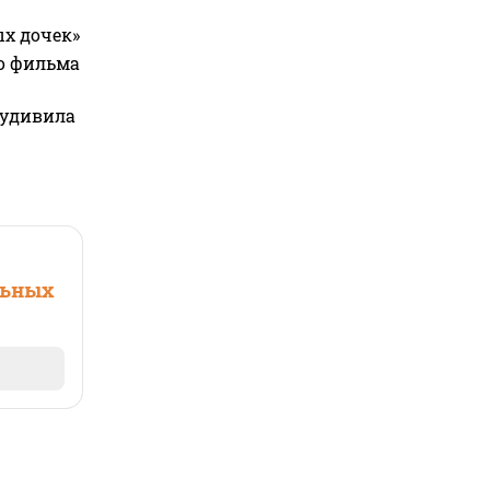
ых дочек»
го фильма
 удивила
льных