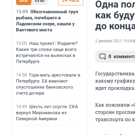
Все
СПБ
24 часа
Одна пол
15:09
Обезглавленный труп
как буд
рыбака, погибшего в
до конц
Ладожском озере, нашли у
Вантового моста
2 декабря 2021, 15:08
15:00
Наш проект: Угадаете?
Какие три слова чаще всего
встречаются на вывесках в
8
коммент
Петербурге
Государственна
14:58
Горе-мать арестовали в
какому графику
Петербурге. Ей вменяют
опустошение банковского
идет прокладка 
счета дочери
Как пояснили «
14:49
Шесть лет спустя: СКА
стороне проспе
вернул Мироманова из
Северной Америки
транспорта по 