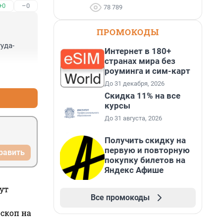
+0
–0
78 789
ПРОМОКОДЫ
уда-
Интернет в 180+
странах мира без
роуминга и сим-карт
+0
–0
До 31 декабря, 2026
Скидка 11% на все
курсы
До 31 августа, 2026
Получить скидку на
первую и повторную
равить
покупку билетов на
Яндекс Афише
ут
Все промокоды
оскоп на