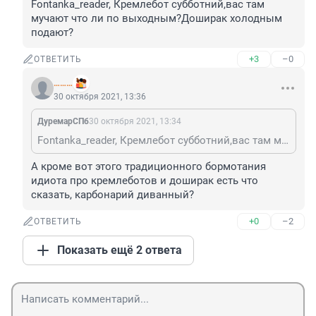
Fontanka_reader, Кремлебот субботний,вас там 
мучают что ли по выходным?Доширак холодным 
подают?
+3
–0
ОТВЕТИТЬ
………
30 октября 2021, 13:36
ДуремарСПб
30 октября 2021, 13:34
Fontanka_reader, Кремлебот субботний,вас там мучают что ли по выходным?Доширак холодным подают?
А кроме вот этого традиционного бормотания 
идиота про кремлеботов и доширак есть что 
сказать, карбонарий диванный?
+0
–2
ОТВЕТИТЬ
Показать ещё 2 ответа