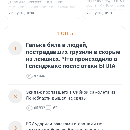
строителя будет отмечат
„Терминал-Ресурс“ — о планах
раз. В ГК «ПСК» напомни
компании, испытаниях и поводах для
появился праздник и к
осторожного оптимизма.
7 августа, 18:00
7 августа, 16:20
поменялась роль строит
ТОП 5
Галька била в людей,
1
пострадавших грузили в скорые
на лежаках. Что происходило в
Геленджике после атаки БПЛА
97 896
Экипаж пропавшего в Сибири самолета из
2
Ленобласти вышел на связь
65 802
62
ВСУ ударили ракетами и дронами по
3
территории России. Власти регионов