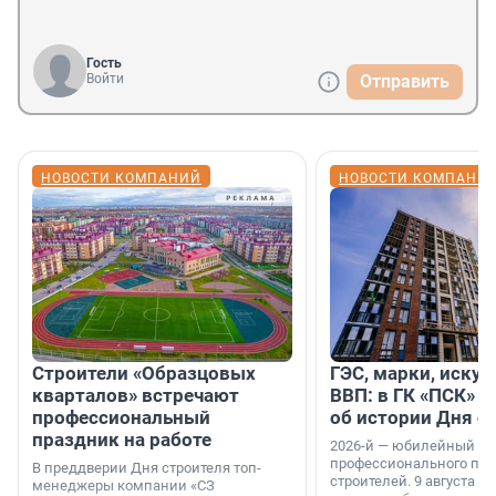
Гость
Войти
Отправить
НОВОСТИ КОМПАНИЙ
НОВОСТИ КОМПАНИ
Строители «Образцовых
ГЭС, марки, искус
кварталов» встречают
ВВП: в ГК «ПСК» р
профессиональный
об истории Дня с
праздник на работе
2026-й — юбилейный го
профессионального пр
В преддверии Дня строителя топ-
строителей. 9 августа 2
менеджеры компании «СЗ