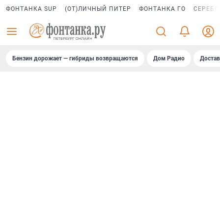
ФОНТАНКА SUP
(ОТ)ЛИЧНЫЙ ПИТЕР
ФОНТАНКА ГО
СЕРЕБР
Бензин дорожает — гибриды возвращаются
Дом Радио
Достав