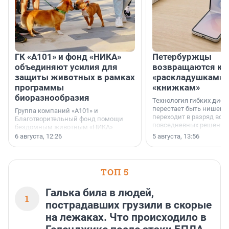
ГК «А101» и фонд «НИКА»
Петербуржцы
объединяют усилия для
возвращаются к
защиты животных в рамках
«раскладушкам» 
программы
«книжкам»
биоразнообразия
Технология гибких дисп
перестает быть нишевы
Группа компаний «А101» и
переходит в разряд вос
Благотворительный фонд помощи
повседневных решений
бездомным животным «НИКА»
заключили соглашение о
6 августа, 12:26
5 августа, 13:56
стратегическом сотрудничестве.
ТОП 5
Галька била в людей,
1
пострадавших грузили в скорые
на лежаках. Что происходило в