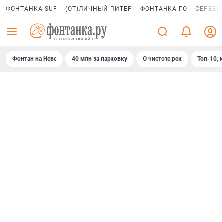
ФОНТАНКА SUP
(ОТ)ЛИЧНЫЙ ПИТЕР
ФОНТАНКА ГО
СЕРЕБР
Фонтан на Неве
40 млн за парковку
О чистоте рек
Топ-10, 