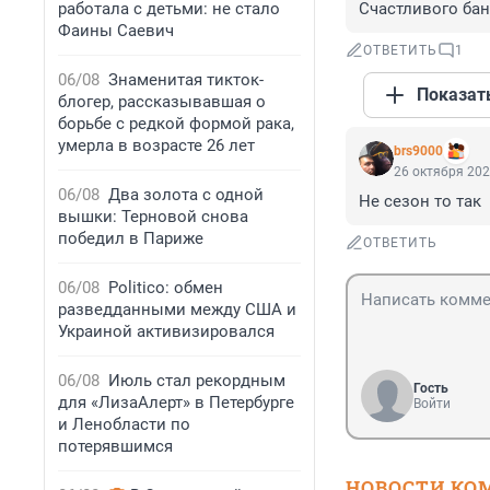
работала с детьми: не стало
Счастливого бан
Фаины Саевич
ОТВЕТИТЬ
1
06/08
Знаменитая тикток-
Показат
блогер, рассказывавшая о
борьбе с редкой формой рака,
умерла в возрасте 26 лет
brs9000
26 октября 202
06/08
Два золота с одной
Не сезон то так
вышки: Терновой снова
победил в Париже
ОТВЕТИТЬ
06/08
Politico: обмен
разведданными между США и
Украиной активизировался
06/08
Июль стал рекордным
Гость
для «ЛизаАлерт» в Петербурге
Войти
и Ленобласти по
потерявшимся
НОВОСТИ КО