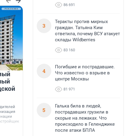
86 691
Теракты против мирных
3
граждан. Татьяна Ким
ответила, почему ВСУ атакует
склады Wildberries
83 160
Погибшие и пострадавшие.
4
Что известно о взрыве в
мый
«Лучший проект КРТ»
центре Москвы
ный
Ленобласти — микрорайон
дской
«Город Звёзд»
81 971
Победителем профессионального конкурса
«Лучшая строительная организация 2025 года»
Галька била в людей,
едителей
5
в номинации «За лучший проект комплексного
пострадавших грузили в
анизация
развития территорий» стал жилой микрорайон
Г
инации
скорые на лежаках. Что
«Город Звёзд».
астройщик
происходило в Геленджике
з
с
после атаки БПЛА
6 августа, 16:07
6