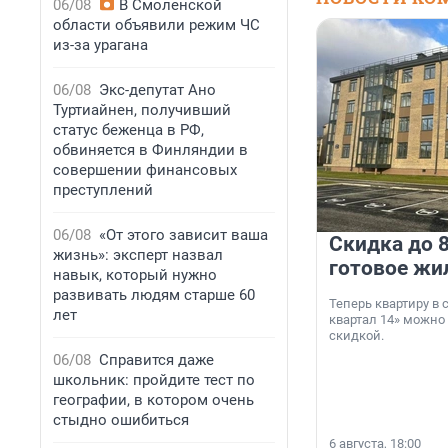
06/08
В Смоленской
области объявили режим ЧС
из-за урагана
06/08
Экс-депутат Ано
Туртиайнен, получивший
статус беженца в РФ,
обвиняется в Финляндии в
совершении финансовых
преступлений
06/08
«От этого зависит ваша
Скидка до 8
жизнь»: эксперт назвал
готовое жи
навык, который нужно
развивать людям старше 60
Теперь квартиру в
лет
квартал 14» можно
скидкой.
06/08
Справится даже
школьник: пройдите тест по
географии, в котором очень
стыдно ошибиться
6 августа, 18:00