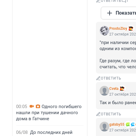
ОТВЕТИТЬ
1
Показат
ProstoZloy
27 октября 202
"при наличии се
одним из компон
Где разум, где 
считать, что че
ОТВЕТИТЬ
Cveta
27 октября 202
Так и было ране
00:05
Одного погибшего
нашли при тушении дачного
ОТВЕТИТЬ
дома в Гатчине
gatsby55
27 октября 202
06/08
До последних дней