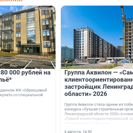
80 000 рублей на
Группа Аквилон — «Са
льё*
клиентоориентирован
застройщик Ленингра
 сданном ЖК «Образцовый
области» 2026
 купить со специальной
Группа Аквилон стала одним из поб
конкурса «Лучшая строительная орг
Ленинградской области 2026» в ном
«Самый клиентоориентированный з
Ленинградской области».
6 августа, 16:50