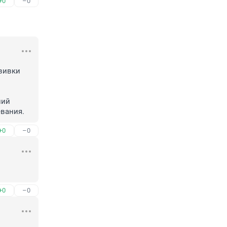
+0
–0
вивки 
ий 
евания.
+0
–0
+0
–0