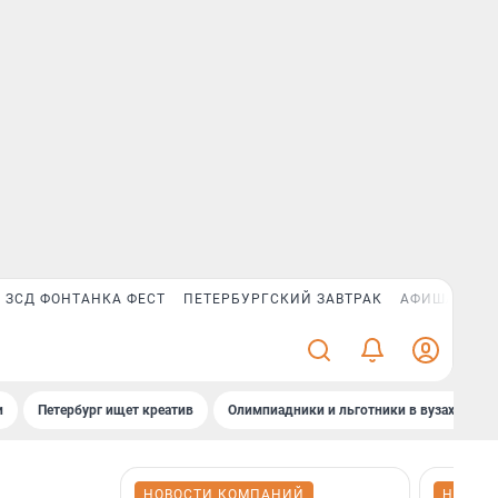
ЗСД ФОНТАНКА ФЕСТ
ПЕТЕРБУРГСКИЙ ЗАВТРАК
АФИША PLUS
и
Петербург ищет креатив
Олимпиадники и льготники в вузах СПб
НОВОСТИ КОМПАНИЙ
НОВОС