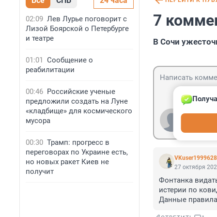
Все
СПБ
24 часа
ПЕРЕЙТИ К ПУ
7 комме
02:09
Лев Лурье поговорит с
Лизой Боярской о Петербурге
и театре
В Сочи ужесточ
01:01
Сообщение о
реабилитации
00:46
Российские ученые
Получа
предложили создать на Луне
«кладбище» для космического
Гость
мусора
Войти
00:30
Трамп: прогресс в
переговорах по Украине есть,
VKuser199962
но новых ракет Киев не
27 октября 202
получит
Фонтанка видать
истерии по ковид
Данные правила 