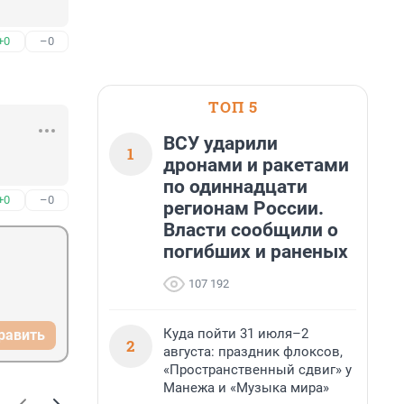
+0
–0
ТОП 5
ВСУ ударили
1
дронами и ракетами
по одиннадцати
+0
–0
регионам России.
Власти сообщили о
погибших и раненых
107 192
Куда пойти 31 июля–2
равить
2
августа: праздник флоксов,
«Пространственный сдвиг» у
Манежа и «Музыка мира»