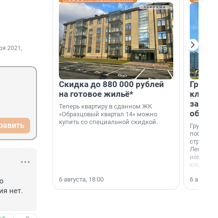
ря 2021,
Скидка до 880 000 рублей
Группа
на готовое жильё*
клиен
застро
Теперь квартиру в сданном ЖК
област
«Образцовый квартал 14» можно
купить со специальной скидкой.
равить
Группа А
победите
строител
Ленингра
номинац
клиенто
застройщ
6 августа, 18:00
6 августа,
области»
 
я нет. 