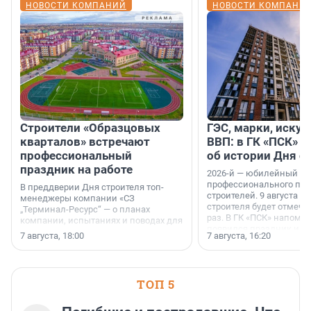
НОВОСТИ КОМПАНИЙ
НОВОСТИ КОМПАНИ
Строители «Образцовых
ГЭС, марки, искус
кварталов» встречают
ВВП: в ГК «ПСК» р
профессиональный
об истории Дня с
праздник на работе
2026-й — юбилейный го
профессионального пр
В преддверии Дня строителя топ-
строителей. 9 августа 2
менеджеры компании «СЗ
строителя будет отмечат
„Терминал-Ресурс“ — о планах
раз. В ГК «ПСК» напомни
компании, испытаниях и поводах для
появился праздник и к
осторожного оптимизма.
7 августа, 18:00
7 августа, 16:20
поменялась роль строит
ТОП 5