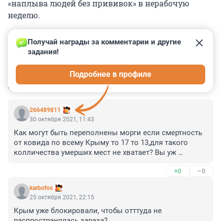
«наплыва людей без прививок» в нерабочую
неделю.
Получай награды за комментарии и другие 
задания!
0
0
0
0
0
Подробнее в профиле
КОММЕНТАРИИ
31
266489811
30 октября 2021, 11:43
Как могут быть переполнены морги если смертность 
от ковида по всему Крыму то 17 то 13,для такого 
колличества умерших мест не хватает? Вы уж 
определитесь,либо скрывайте реальную статистику 
+0
–0
смертей дальше либо не поднимайте больше эту тему! 
Ато получается только в одной больнице за сутки 
karbofos
умирает 8 человек от ковида,а по Крыму 13 человек 
25 октября 2021, 22:15
всего. Интересно конечно получается,говорят 
Крым уже блокировали, чтобы отттуда не 
ковид,мотают в пакет,а по заключению то пневмония 
распространялась зараза?