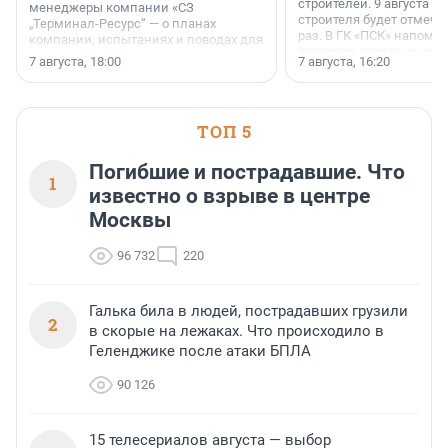
строителей. 9 августа 2
менеджеры компании «СЗ
строителя будет отмечат
„Терминал-Ресурс“ — о планах
раз. В ГК «ПСК» напомни
компании, испытаниях и поводах для
появился праздник и к
осторожного оптимизма.
7 августа, 18:00
7 августа, 16:20
поменялась роль строит
ТОП 5
Погибшие и пострадавшие. Что
1
известно о взрыве в центре
Москвы
96 732
220
Галька била в людей, пострадавших грузили
2
в скорые на лежаках. Что происходило в
Геленджике после атаки БПЛА
90 126
15 телесериалов августа — выбор