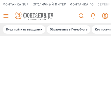
ФОНТАНКА SUP
(ОТ)ЛИЧНЫЙ ПИТЕР
ФОНТАНКА ГО
СЕРЕБР
Куда пойти на выходных
Образование в Петербурге
Кто поступ