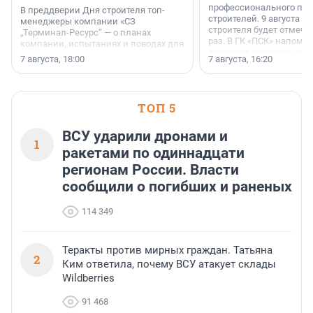
профессионального пр
В преддверии Дня строителя топ-
строителей. 9 августа 2
менеджеры компании «СЗ
строителя будет отмечат
„Терминал-Ресурс“ — о планах
раз. В ГК «ПСК» напомни
компании, испытаниях и поводах для
появился праздник и к
осторожного оптимизма.
7 августа, 18:00
7 августа, 16:20
поменялась роль строит
ТОП 5
ВСУ ударили дронами и
1
ракетами по одиннадцати
регионам России. Власти
сообщили о погибших и раненых
114 349
Теракты против мирных граждан. Татьяна
2
Ким ответила, почему ВСУ атакует склады
Wildberries
91 468