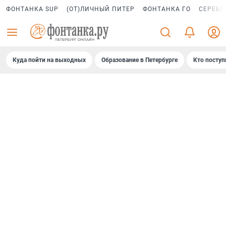
ФОНТАНКА SUP
(ОТ)ЛИЧНЫЙ ПИТЕР
ФОНТАНКА ГО
СЕРЕБР
Куда пойти на выходных
Образование в Петербурге
Кто поступ