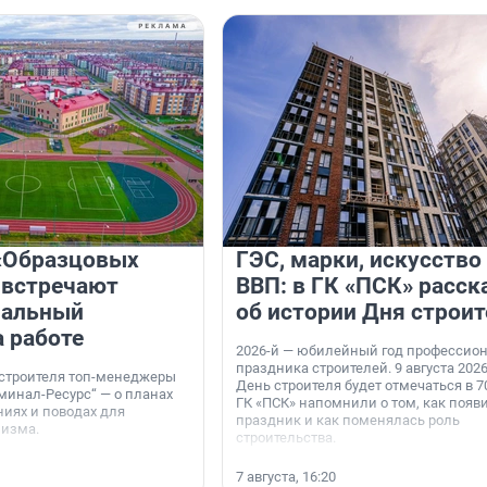
«Образцовых
ГЭС, марки, искусство
 встречают
ВВП: в ГК «ПСК» расск
нальный
об истории Дня строит
а работе
2026-й — юбилейный год профессио
праздника строителей. 9 августа 2026
 строителя топ-менеджеры
День строителя будет отмечаться в 70
минал-Ресурс“ — о планах
ГК «ПСК» напомнили о том, как появ
иях и поводах для
праздник и как поменялась роль
мизма.
строительства.
7 августа, 16:20