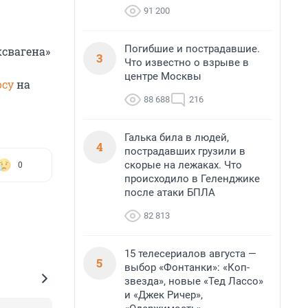
91 200
Погибшие и пострадавшие.
ксвагена»
3
Что известно о взрыве в
центре Москвы
осу
на
88 688
216
Галька била в людей,
4
пострадавших грузили в
скорые на лежаках. Что
0
происходило в Геленджике
после атаки БПЛА
82 813
15 телесериалов августа —
5
выбор «Фонтанки»: «Коп-
звезда», новые «Тед Лассо»
и «Джек Ричер»,