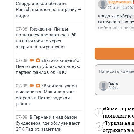
Традесканция
Свердловской области.
22 октября 202
Renault вылетел на встречку —
видео
когда уже уберу
выпускают из ру
побольше пассаж
07/08
Гражданин Литвы
готовы любые пр
попытался прорваться в РФ
на автомобиле через
закрытый погранпункт
07/08
«Вы это видели?»:
Пентагон опубликовал новую
партию файлов об НЛО
Гость
07/08
«Водитель успел
Войти
выскочить». Машина дотла
сгорела в Петроградском
районе
«Сами корми
1
приводят к 
07/08
В Германии над базой
«Туризм не 
бундесвера, где обслуживают
2
ЗРК Patriot, заметили
отдыхать в а