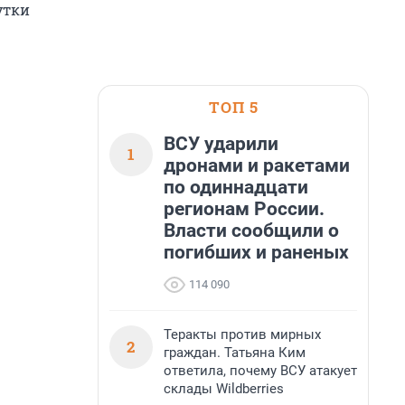
утки
ТОП 5
ВСУ ударили
1
дронами и ракетами
по одиннадцати
регионам России.
Власти сообщили о
погибших и раненых
114 090
Теракты против мирных
2
граждан. Татьяна Ким
ответила, почему ВСУ атакует
склады Wildberries