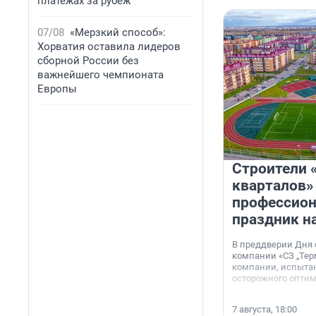
платежах за рубеж
07/08
«Мерзкий способ»:
Хорватия оставила лидеров
сборной России без
важнейшего чемпионата
Европы
Строители 
кварталов»
профессио
праздник н
В преддверии Дня
компании «СЗ „Тер
компании, испытан
осторожного опти
7 августа, 18:00