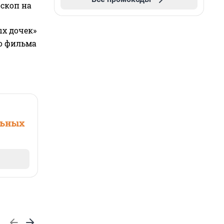
оскоп на
ых дочек»
го фильма
льных