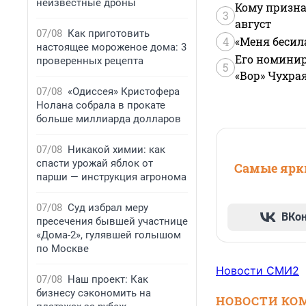
неизвестные дроны
Кому призна
3
август
07/08
Как приготовить
4
«Меня бесил
настоящее мороженое дома: 3
Его номинир
проверенных рецепта
5
«Вор» Чухра
07/08
«Одиссея» Кристофера
Нолана собрала в прокате
больше миллиарда долларов
07/08
Никакой химии: как
спасти урожай яблок от
Самые ярки
парши — инструкция агронома
07/08
Суд избрал меру
ВКо
пресечения бывшей участнице
«Дома-2», гулявшей голышом
по Москве
Новости СМИ2
07/08
Наш проект: Как
бизнесу сэкономить на
НОВОСТИ КО