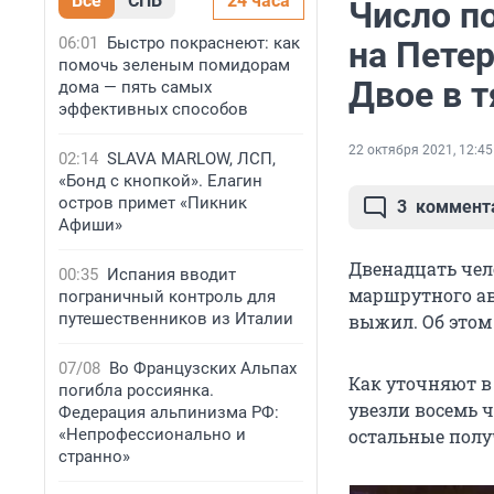
Все
СПБ
24 часа
Число п
06:01
Быстро покраснеют: как
на Пете
помочь зеленым помидорам
Двое в 
дома — пять самых
эффективных способов
22 октября 2021, 12:45
02:14
SLAVA MARLOW, ЛСП,
«Бонд с кнопкой». Елагин
остров примет «Пикник
3
коммент
Афиши»
Двенадцать чел
00:35
Испания вводит
маршрутного авт
пограничный контроль для
путешественников из Италии
выжил. Об этом
07/08
Во Французских Альпах
Как уточняют в 
погибла россиянка.
увезли восемь ч
Федерация альпинизма РФ:
«Непрофессионально и
остальные полу
странно»