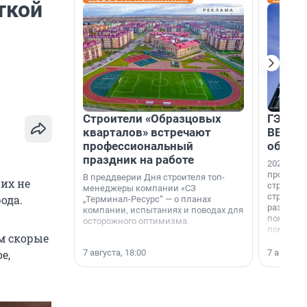
ткой
Строители «Образцовых
ГЭС, м
кварталов» встречают
ВВП: в
профессиональный
об ист
праздник на работе
2026-й —
професси
В преддверии Дня строителя топ-
них не
строителе
менеджеры компании «СЗ
строителя
ода.
„Терминал-Ресурс“ — о планах
раз. В ГК
компании, испытаниях и поводах для
появился
осторожного оптимизма.
поменяла
ом скорые
7 августа, 18:00
7 августа,
е,