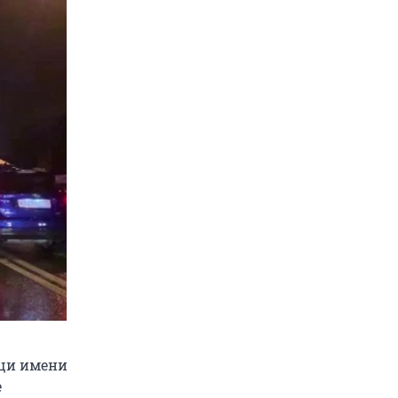
щи имени
е