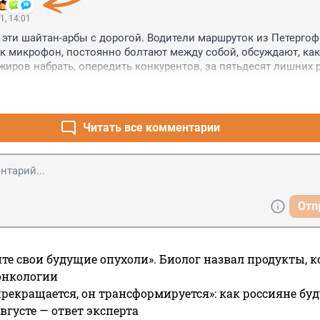
1, 14:01
т эти шайтан-арбы с дорогой. Водители маршруток из Петергофа
к микрофон, постоянно болтают между собой, обсуждают, как 
иров набрать, опередить конкурентов, за пятьдесят лишних р
авила нарушить. А ответственности у них ноль.
Читать все комментарии
Отп
те свои будущие опухоли». Биолог назвал продукты, 
онкологии
прекращается, он трансформируется»: как россияне буд
вгусте — ответ эксперта