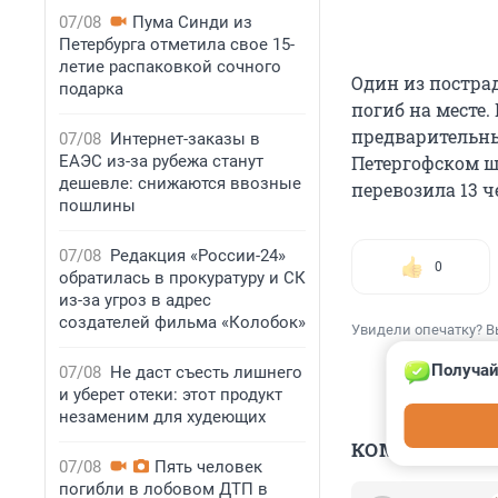
07/08
Пума Синди из
Петербурга отметила свое 15-
летие распаковкой сочного
Один из постра
подарка
погиб на месте.
предварительны
07/08
Интернет-заказы в
Петергофском шо
ЕАЭС из-за рубежа станут
дешевле: снижаются ввозные
перевозила 13 ч
пошлины
07/08
Редакция «России-24»
0
обратилась в прокуратуру и СК
из-за угроз в адрес
создателей фильма «Колобок»
Увидели опечатку? В
Получай
07/08
Не даст съесть лишнего
и уберет отеки: этот продукт
незаменим для худеющих
КОММЕНТАР
07/08
Пять человек
погибли в лобовом ДТП в