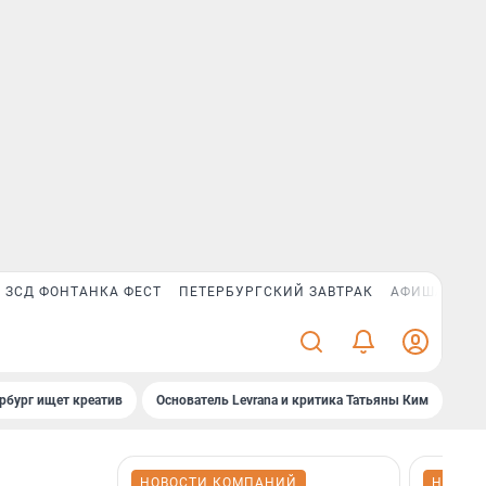
ЗСД ФОНТАНКА ФЕСТ
ПЕТЕРБУРГСКИЙ ЗАВТРАК
АФИША PLUS
рбург ищет креатив
Основатель Levrana и критика Татьяны Ким
Зач
НОВОСТИ КОМПАНИЙ
НОВОС