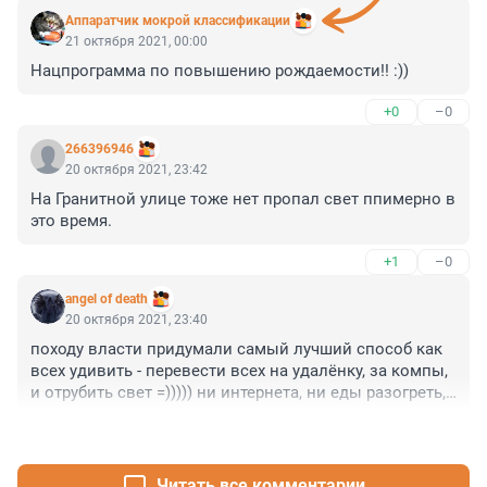
Аппаратчик мокрой классификации
21 октября 2021, 00:00
Нацпрограмма по повышению рождаемости!! :))
+0
–0
266396946
20 октября 2021, 23:42
На Гранитной улице тоже нет пропал свет ппимерно в 
это время.
+1
–0
angel of death
20 октября 2021, 23:40
походу власти придумали самый лучший способ как 
всех удивить - перевести всех на удалёнку, за компы, 
и отрубить свет =))))) ни интернета, ни еды разогреть, 
и холодильники тают.... пламенный привет в 
+0
–0
Смольный.... =)))))
Читать все комментарии