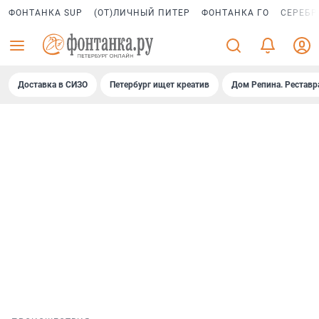
ФОНТАНКА SUP
(ОТ)ЛИЧНЫЙ ПИТЕР
ФОНТАНКА ГО
СЕРЕБР
Доставка в СИЗО
Петербург ищет креатив
Дом Репина. Реставр