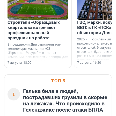
Строители «Образцовых
ГЭС, марки, искус
кварталов» встречают
ВВП: в ГК «ПСК» р
профессиональный
об истории Дня с
праздник на работе
2026-й — юбилейный го
профессионального пр
В преддверии Дня строителя топ-
строителей. 9 августа 2
менеджеры компании «СЗ
строителя будет отмечат
„Терминал-Ресурс“ — о планах
раз. В ГК «ПСК» напомни
компании, испытаниях и поводах для
появился праздник и к
осторожного оптимизма.
7 августа, 18:00
7 августа, 16:20
поменялась роль строит
ТОП 5
Галька била в людей,
1
пострадавших грузили в скорые
на лежаках. Что происходило в
Геленджике после атаки БПЛА