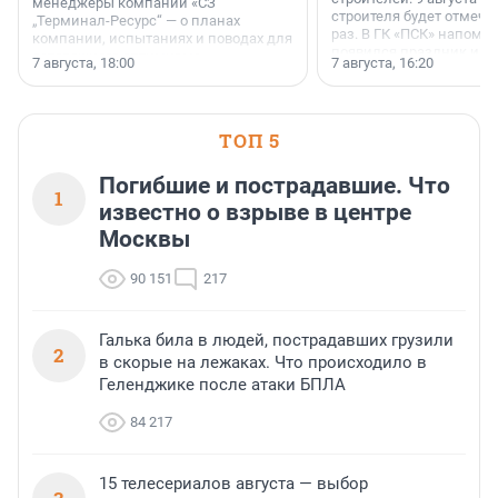
менеджеры компании «СЗ
строителя будет отмечат
„Терминал-Ресурс“ — о планах
раз. В ГК «ПСК» напомни
компании, испытаниях и поводах для
появился праздник и к
осторожного оптимизма.
7 августа, 18:00
7 августа, 16:20
поменялась роль строит
ТОП 5
Погибшие и пострадавшие. Что
1
известно о взрыве в центре
Москвы
90 151
217
Галька била в людей, пострадавших грузили
2
в скорые на лежаках. Что происходило в
Геленджике после атаки БПЛА
84 217
15 телесериалов августа — выбор