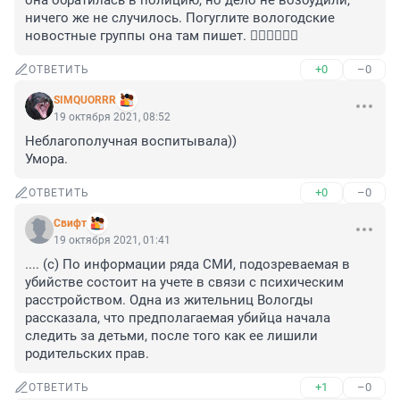
она обратилась в полицию, но дело не возбудили, 
ничего же не случилось. Погуглите вологодские 
новостные группы она там пишет. 🤦‍♀️🤦‍♀️🤦‍♀️
+0
–0
ОТВЕТИТЬ
SIMQUORRR
19 октября 2021, 08:52
Неблагополучная воспитывала))

Умора.
+0
–0
ОТВЕТИТЬ
Cвифт
19 октября 2021, 01:41
.... (с) По информации ряда СМИ, подозреваемая в 
убийстве состоит на учете в связи с психическим 
расстройством. Одна из жительниц Вологды 
рассказала, что предполагаемая убийца начала 
следить за детьми, после того как ее лишили 
родительских прав.
+1
–0
ОТВЕТИТЬ