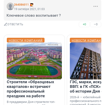
264086011
19 октября 2021, 01:03
Ключевое слово воспитывает ?
+0
–0
ОТВЕТИТЬ
НОВОСТИ КОМПАНИЙ
НОВОСТИ КОМПАНИ
Строители «Образцовых
ГЭС, марки, искус
кварталов» встречают
ВВП: в ГК «ПСК» р
профессиональный
об истории Дня с
праздник на работе
2026-й — юбилейный го
профессионального пр
В преддверии Дня строителя топ-
строителей. 9 августа 2