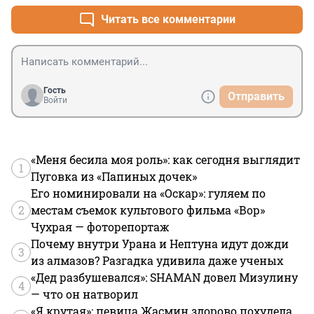
Читать все комментарии
Гость
Отправить
Войти
«Меня бесила моя роль»: как сегодня выглядит
1
Пуговка из «Папиных дочек»
Его номинировали на «Оскар»: гуляем по
2
местам съемок культового фильма «Вор»
Чухрая — фоторепортаж
Почему внутри Урана и Нептуна идут дожди
3
из алмазов? Разгадка удивила даже ученых
«Дед разбушевался»: SHAMAN довел Мизулину
4
— что он натворил
«Я крутая»: певица Жасмин здорово похудела