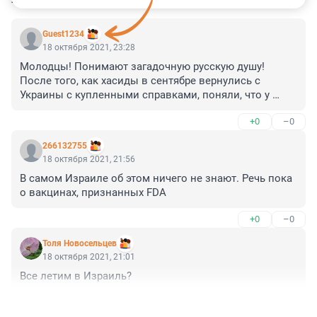
Guest1234
18 октября 2021, 23:28
Молодцы! Понимают загадочную русскую душу! 
После того, как хасиды в сентябре вернулись с 
Украины с купленными справками, поняли, что у 
прилетающих с этого направления надо брать не 
+0
–0
только справку о вакцинации и ПЦР, которые могут 
быть куплены в стране убытия, но и перероверять на 
266132755
месте и ПЦР, и антитела. Браво!
18 октября 2021, 21:56
В самом Израиле об этом ничего не знают. Речь пока 
о вакцинах, признанных FDA
+0
–0
Толя Новосельцев
18 октября 2021, 21:01
Все летим в Израиль?
+0
–0