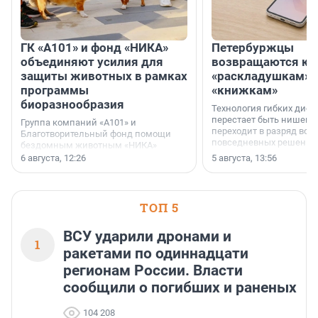
ГК «А101» и фонд «НИКА»
Петербуржцы
объединяют усилия для
возвращаются к
защиты животных в рамках
«раскладушкам» 
программы
«книжкам»
биоразнообразия
Технология гибких дисп
перестает быть нишевы
Группа компаний «А101» и
переходит в разряд вос
Благотворительный фонд помощи
повседневных решений
бездомным животным «НИКА»
заключили соглашение о
6 августа, 12:26
5 августа, 13:56
стратегическом сотрудничестве.
ТОП 5
ВСУ ударили дронами и
1
ракетами по одиннадцати
регионам России. Власти
сообщили о погибших и раненых
104 208