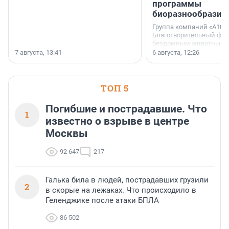
программы
биоразнообразия
Группа компаний «А101»
Благотворительный фо
бездомным животным 
заключили соглашение
7 августа, 13:41
6 августа, 12:26
стратегическом сотрудн
ТОП 5
Погибшие и пострадавшие. Что
1
известно о взрыве в центре
Москвы
92 647
217
Галька била в людей, пострадавших грузили
2
в скорые на лежаках. Что происходило в
Геленджике после атаки БПЛА
86 502