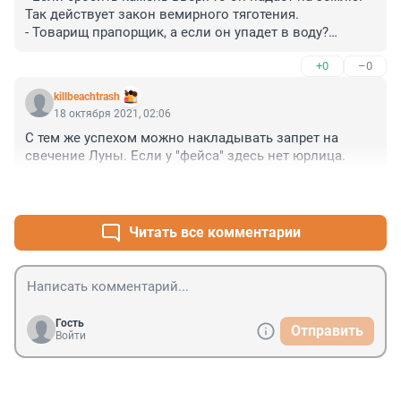
Так действует закон вемирного тяготения.

- Товарищ прапорщик, а если он упадет в воду?

- Это вас не касается, этим на флоте занимаются!
+0
–0
killbeachtrash
18 октября 2021, 02:06
С тем же успехом можно накладывать запрет на 
свечение Луны. Если у "фейса" здесь нет юрлица.
+0
–0
Читать все комментарии
Гость
Отправить
Войти