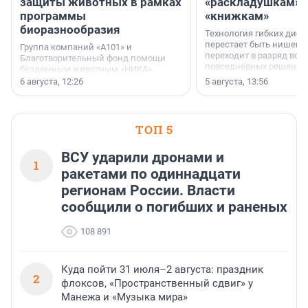
защиты животных в рамках
«раскладушкам» 
программы
«книжкам»
биоразнообразия
Технология гибких дисп
перестает быть нишевы
Группа компаний «А101» и
переходит в разряд вос
Благотворительный фонд помощи
повседневных решений
бездомным животным «НИКА»
заключили соглашение о
6 августа, 12:26
5 августа, 13:56
стратегическом сотрудничестве.
ТОП 5
ВСУ ударили дронами и
1
ракетами по одиннадцати
регионам России. Власти
сообщили о погибших и раненых
108 891
Куда пойти 31 июля–2 августа: праздник
2
флоксов, «Пространственный сдвиг» у
Манежа и «Музыка мира»