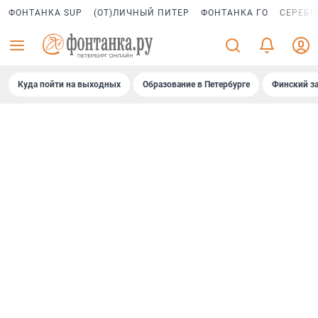
ФОНТАНКА SUP
(ОТ)ЛИЧНЫЙ ПИТЕР
ФОНТАНКА ГО
СЕРЕБР
Куда пойти на выходных
Образование в Петербурге
Финский за