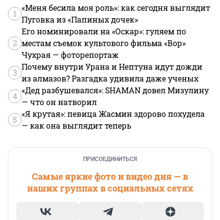
«Меня бесила моя роль»: как сегодня выглядит
1
Пуговка из «Папиных дочек»
Его номинировали на «Оскар»: гуляем по
2
местам съемок культового фильма «Вор»
Чухрая — фоторепортаж
Почему внутри Урана и Нептуна идут дожди
3
из алмазов? Разгадка удивила даже ученых
«Дед разбушевался»: SHAMAN довел Мизулину
4
— что он натворил
«Я крутая»: певица Жасмин здорово похудела
5
— как она выглядит теперь
ПРИСОЕДИНИТЬСЯ
Самые яркие фото и видео дня — в
наших группах в социальных сетях