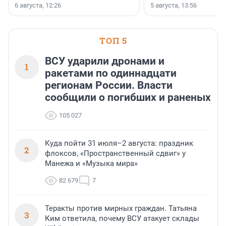
заключили соглашение о
6 августа, 12:26
5 августа, 13:56
стратегическом сотрудничестве.
ТОП 5
ВСУ ударили дронами и
1
ракетами по одиннадцати
регионам России. Власти
сообщили о погибших и раненых
105 027
Куда пойти 31 июля–2 августа: праздник
2
флоксов, «Пространственный сдвиг» у
Манежа и «Музыка мира»
82 679
7
Теракты против мирных граждан. Татьяна
3
Ким ответила, почему ВСУ атакует склады