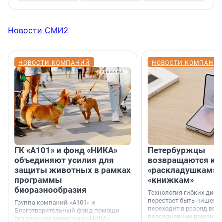
Новости СМИ2
НОВОСТИ КОМПАНИЙ
НОВОСТИ КОМПАНИ
ГК «А101» и фонд «НИКА»
Петербуржцы
объединяют усилия для
возвращаются к
защиты животных в рамках
«раскладушкам» 
программы
«книжкам»
биоразнообразия
Технология гибких дисп
перестает быть нишевы
Группа компаний «А101» и
переходит в разряд вос
Благотворительный фонд помощи
повседневных решений
бездомным животным «НИКА»