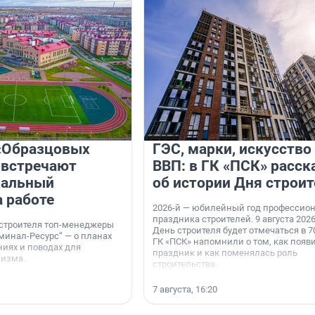
«Образцовых
ГЭС, марки, искусство
 встречают
ВВП: в ГК «ПСК» расск
нальный
об истории Дня строит
а работе
2026-й — юбилейный год профессио
праздника строителей. 9 августа 2026
 строителя топ-менеджеры
День строителя будет отмечаться в 70
минал-Ресурс“ — о планах
ГК «ПСК» напомнили о том, как появ
иях и поводах для
праздник и как поменялась роль
мизма.
строительства.
7 августа, 16:20