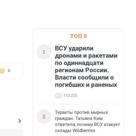
ТОП 5
ВСУ ударили
1
дронами и ракетами
по одиннадцати
регионам России.
0
Власти сообщили о
погибших и раненых
112 225
Теракты против мирных
2
граждан. Татьяна Ким
ответила, почему ВСУ атакует
склады Wildberries