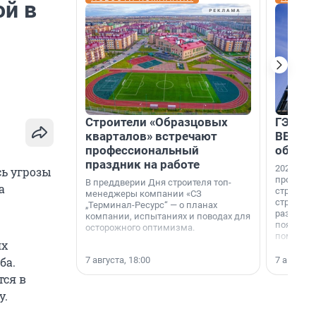
ой в
Строители «Образцовых
ГЭС, м
кварталов» встречают
ВВП: в
профессиональный
об ист
праздник на работе
2026-й —
сь угрозы
професси
В преддверии Дня строителя топ-
а
строителе
менеджеры компании «СЗ
строителя
„Терминал-Ресурс“ — о планах
раз. В ГК
компании, испытаниях и поводах для
появился
осторожного оптимизма.
поменяла
ях
7 августа, 18:00
7 августа,
ба.
тся в
у.