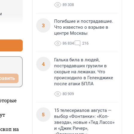
89 308
 
Погибшие и пострадавшие.
3
Что известно о взрыве в
+0
–0
центре Москвы
86 834
216
Галька била в людей,
4
пострадавших грузили в
скорые на лежаках. Что
происходило в Геленджике
равить
после атаки БПЛА
80 909
которые
15 телесериалов августа —
5
ут
выбор «Фонтанки»: «Коп-
звезда», новые «Тед Лассо»
и «Джек Ричер»,
оскоп на