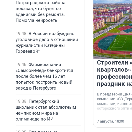
Петроградского района
показал, что будет со
зданиями без ремонта.
Помогла нейросеть
19:48
В России возбуждено
уголовное дело в отношении
журналистки Катерины
Гордеевой*
Строители 
19:46
Фармкомпания
кварталов»
«Самсон-Мед» банкротится
профессио
после более чем 16 лет
попыток построить новый
праздник н
завод в Петербурге
В преддверии Дня
компании «СЗ „Тер
19:39
Петербургский
компании, испытан
школьник стал абсолютным
осторожного опти
чемпионом мира на
олимпиаде по ИИ
7 августа, 18:00