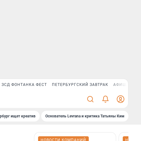
ЗСД ФОНТАНКА ФЕСТ
ПЕТЕРБУРГСКИЙ ЗАВТРАК
АФИША PLUS
рбург ищет креатив
Основатель Levrana и критика Татьяны Ким
Зач
НОВОСТИ КОМПАНИЙ
НОВОС