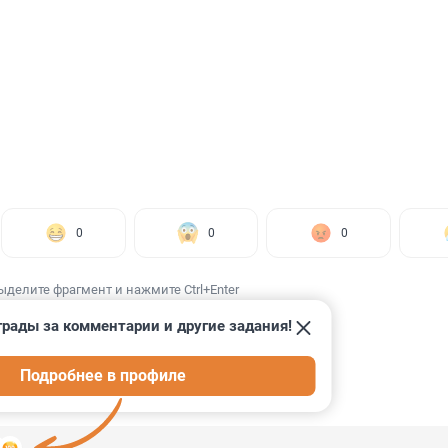
0
0
0
ыделите фрагмент и нажмите Ctrl+Enter
грады за комментарии и другие задания!
Подробнее в профиле
ИИ
1