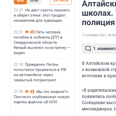
Все
СПБ
24 часа
Алтайск
22:31
Не даст съесть лишнего
школах.
и уберет отеки: этот продукт
полиция
незаменим для худеющих
22:21
Пять человек
12 октября 2021, 08:56
погибли в лобовом ДТП в
Свердловской области.
Renault вылетел на встречку —
1
коммент
видео
В Алтайском кр
22:10
Гражданин Литвы
о возможной стр
попытался прорваться в РФ
на автомобиле через
источник в пра
закрытый погранпункт
«В родительских
21:59
«Вы это видели?»:
появились сооб
Пентагон опубликовал новую
партию файлов об НЛО
Сообщение выгл
мессенджерах. 