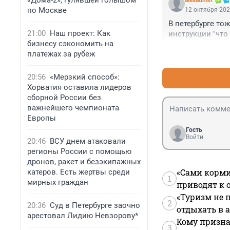
«Дома-2», гулявшей голышом
alexadmin
по Москве
12 октября 202
В петербурге то
21:00
Наш проект: Как
инструкции "что
бизнесу сэкономить на
платежах за рубеж
20:56
«Мерзкий способ»:
Хорватия оставила лидеров
сборной России без
важнейшего чемпионата
Европы
Гость
Войти
20:46
ВСУ днем атаковали
регионы России с помощью
дронов, ракет и безэкипажных
«Сами корми
катеров. Есть жертвы среди
1
мирных граждан
приводят к 
«Туризм не 
2
20:36
Суд в Петербурге заочно
отдыхать в а
арестовал Лидию Невзорову*
Кому призна
3