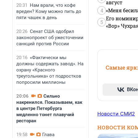
август
20:31
Нам врали, что кофе
4
«Меня бесил
вреден? Кому можно пить до
пяти чашек в день
Его номинир
5
«Вор» Чухра
20:26
Сенат США одобрил
законопроект об ужесточении
санкций против России
20:16
«Фактически мы
должны содержать завод». На
Самые ярки
охрану «Красного
треугольника» от подростков
попросили миллионы
ВКо
20:06
Сильно
накренился. Показываем, как
в центре Петербурга
Новости СМИ2
медленно тонет плавучий
ресторан
НОВОСТИ КО
19:58
Глава