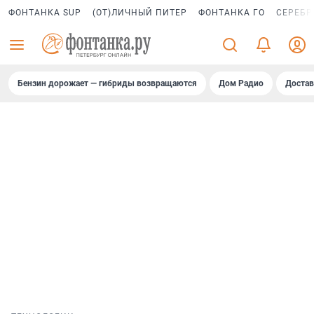
ФОНТАНКА SUP
(ОТ)ЛИЧНЫЙ ПИТЕР
ФОНТАНКА ГО
СЕРЕБР
Бензин дорожает — гибриды возвращаются
Дом Радио
Достав