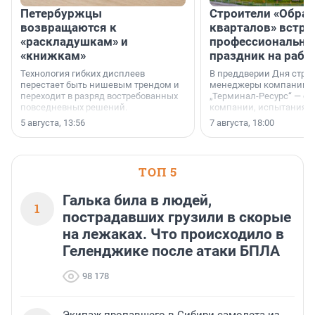
Петербуржцы
Строители «Обра
возвращаются к
кварталов» встре
«раскладушкам» и
профессиональн
«книжкам»
праздник на рабо
Технология гибких дисплеев
В преддверии Дня строи
перестает быть нишевым трендом и
менеджеры компании «
переходит в разряд востребованных
„Терминал-Ресурс“ — о 
повседневных решений.
компании, испытаниях 
осторожного оптимизма
5 августа, 13:56
7 августа, 18:00
ТОП 5
Галька била в людей,
1
пострадавших грузили в скорые
на лежаках. Что происходило в
Геленджике после атаки БПЛА
98 178