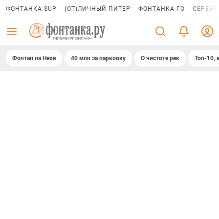
ФОНТАНКА SUP
(ОТ)ЛИЧНЫЙ ПИТЕР
ФОНТАНКА ГО
СЕРЕБР
Фонтан на Неве
40 млн за парковку
О чистоте рек
Топ-10, 