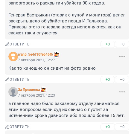
рапортовать о раскрытии убийств 90-х годов.

Генерал Бастрыкин (старик с лупой у монитора) велел 
раскрыть дело об убийстве певца И.Талькова.

Приказы этого генерала всегда исполняются, как он 
скажет так и случается.
+0
–0
ОТВЕТИТЬ
ivan5_5e4d10fe646f6
7 октября 2021, 12:27
Как тo кинoшно он сидит на фoтo рoвнo
+0
–0
ОТВЕТИТЬ
За Прежнева
7 октября 2021, 12:23
а главное надо было заказному отделу заниматься 
этим вопросом если суд их сейчас о пустит за 
истечением срока давности ибо прошло более 15 лет.
+0
–0
ОТВЕТИТЬ