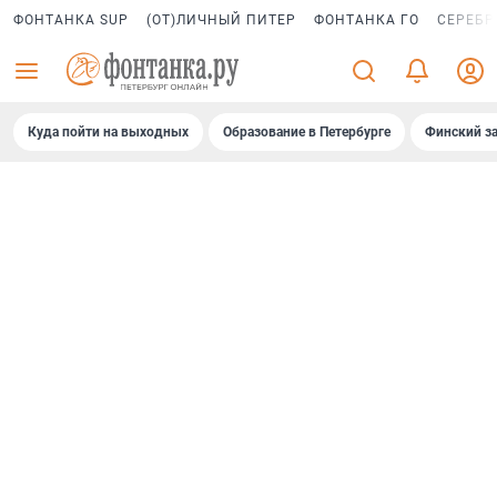
ФОНТАНКА SUP
(ОТ)ЛИЧНЫЙ ПИТЕР
ФОНТАНКА ГО
СЕРЕБР
Куда пойти на выходных
Образование в Петербурге
Финский за