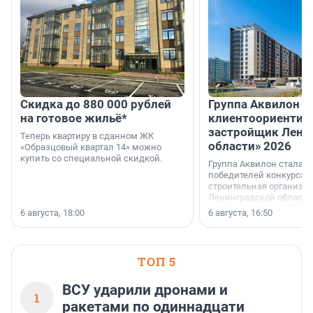
Скидка до 880 000 рублей
Группа Аквилон 
на готовое жильё*
клиентоориентир
застройщик Лени
Теперь квартиру в сданном ЖК
области» 2026
«Образцовый квартал 14» можно
купить со специальной скидкой.
Группа Аквилон стала 
победителей конкурса 
строительная организа
Ленинградской области 
номинации «Самый
6 августа, 18:00
6 августа, 16:50
клиентоориентированн
застройщик Ленинград
области».
ТОП 5
ВСУ ударили дронами и
1
ракетами по одиннадцати