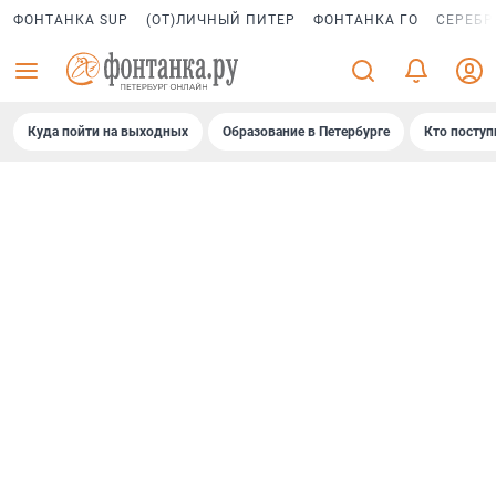
ФОНТАНКА SUP
(ОТ)ЛИЧНЫЙ ПИТЕР
ФОНТАНКА ГО
СЕРЕБР
Куда пойти на выходных
Образование в Петербурге
Кто поступ