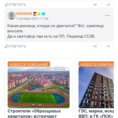
+0
–0
ОТВЕТИТЬ
DEMOMON
7 октября 2021, 11:56
Какая разница, откуда он двигался? "Фъ", сумятицу 
вносите.

Да и светофор там есть на ПП. Пешеход ССЗБ.
+0
–0
ОТВЕТИТЬ
НОВОСТИ КОМПАНИЙ
НОВОСТИ КОМПАНИ
Строители «Образцовых
ГЭС, марки, искус
кварталов» встречают
ВВП: в ГК «ПСК» р