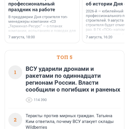
профессиональный
об истории Дня с
праздник на работе
2026-й — юбилейный го
профессионального пр
В преддверии Дня строителя топ-
строителей. 9 августа 2
менеджеры компании «СЗ
строителя будет отмечат
„Терминал-Ресурс“ — о планах
раз. В ГК «ПСК» напомни
компании, испытаниях и поводах для
появился праздник и к
осторожного оптимизма.
7 августа, 18:00
7 августа, 16:20
поменялась роль строит
ТОП 5
ВСУ ударили дронами и
1
ракетами по одиннадцати
регионам России. Власти
сообщили о погибших и раненых
114 390
Теракты против мирных граждан. Татьяна
2
Ким ответила, почему ВСУ атакует склады
Wildberries