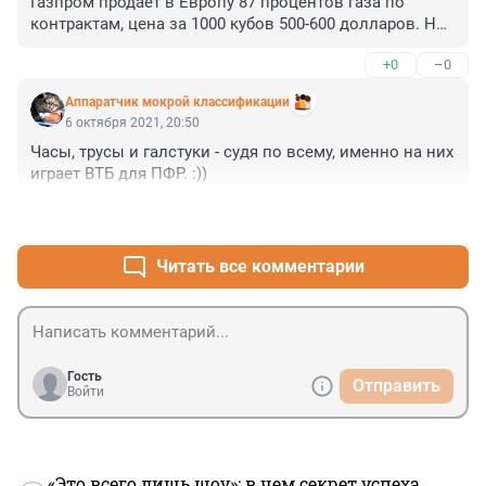
Газпром продаёт в Европу 87 процентов газа по 
контрактам, цена за 1000 кубов 500-600 долларов. Но 
клиенты Газпрома предпочитают продавать этот газ 
+0
–0
на спотовом рынке, в ущерб потребителям. Так что 
если зимой будет холодно - виновата будет только 
Аппаратчик мокрой классификации
рука рынка.
6 октября 2021, 20:50
Часы, трусы и галстуки - судя по всему, именно на них 
играет ВТБ для ПФР. :))
+0
–0
Читать все комментарии
Гость
Отправить
Войти
«Это всего лишь шоу»: в чем секрет успеха