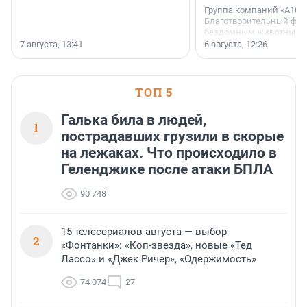
Группа компаний «А101»
Благотворительный фо
бездомным животным 
заключили соглашение
7 августа, 13:41
6 августа, 12:26
стратегическом сотрудн
ТОП 5
Галька била в людей,
1
пострадавших грузили в скорые
на лежаках. Что происходило в
Геленджике после атаки БПЛА
90 748
15 телесериалов августа — выбор
2
«Фонтанки»: «Коп-звезда», новые «Тед
Лассо» и «Джек Ричер», «Одержимость»
74 074
27