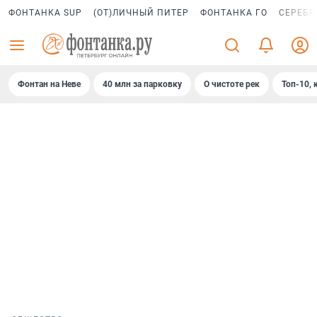
ФОНТАНКА SUP
(ОТ)ЛИЧНЫЙ ПИТЕР
ФОНТАНКА ГО
СЕРЕБР
Фонтан на Неве
40 млн за парковку
О чистоте рек
Топ-10, 