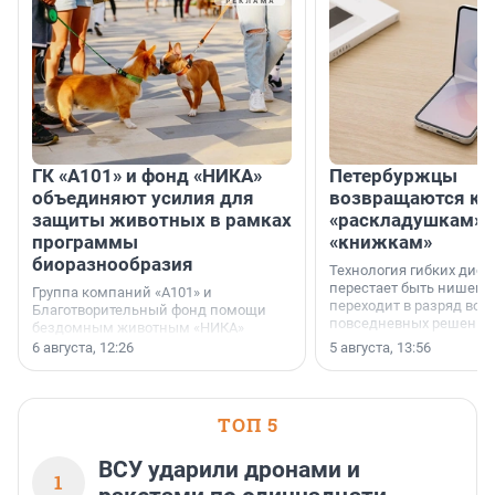
ГК «А101» и фонд «НИКА»
Петербуржцы
объединяют усилия для
возвращаются к
защиты животных в рамках
«раскладушкам» 
программы
«книжкам»
биоразнообразия
Технология гибких дисп
перестает быть нишевы
Группа компаний «А101» и
переходит в разряд вос
Благотворительный фонд помощи
повседневных решений
бездомным животным «НИКА»
заключили соглашение о
6 августа, 12:26
5 августа, 13:56
стратегическом сотрудничестве.
ТОП 5
ВСУ ударили дронами и
1