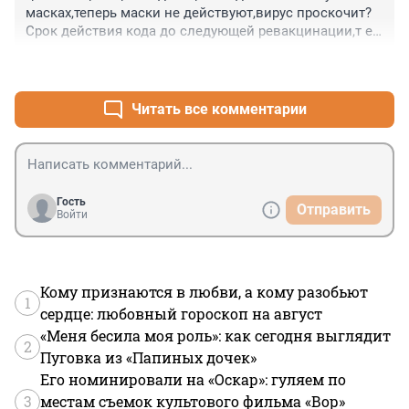
масках,теперь маски не действуют,вирус проскочит? 
Срок действия кода до следующей ревакцинации,т е 
соглашаясь на вакцину,попадаешь в конвеер 
+0
–0
уколов,сроки Попова называла 6-8 месяцев. 
Некоторые и одну вакцинацию не пережили или еле 
очухались,значит им на свободе с кодом болтаться 
Читать все комментарии
недолго,а там -сортировка к непривитым без кода 
или ещё раз- рулетка вакцинная.
Гость
Отправить
Войти
Кому признаются в любви, а кому разобьют
1
сердце: любовный гороскоп на август
«Меня бесила моя роль»: как сегодня выглядит
2
Пуговка из «Папиных дочек»
Его номинировали на «Оскар»: гуляем по
3
местам съемок культового фильма «Вор»