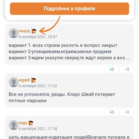
Подробнее в профиле
КОММЕНТАРИИ
16
пазузу
6 октября 2021, 18:47
вариант 1 -всех строем уколоть и вопрос закрыт

вариант 2-уговариваем,играем,маски продаем

вариант 3-ждем указулю сверху,те ждут верхее а воз 
ждет когда псевдокитайцы сьедят ползучую мышь
+0
–0
asgard
6 октября 2021, 17:22
Все не успокоятся, уроды. Клаус Шваб потирает 
потные ладошки
+0
–0
nuga
6 октября 2021, 17:18
цель вакцинации-кодизация людейВначале пускали в 