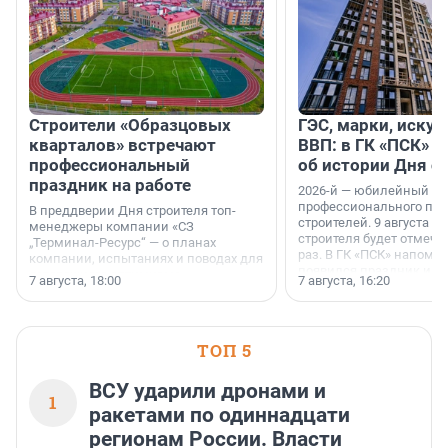
Строители «Образцовых
ГЭС, марки, искус
кварталов» встречают
ВВП: в ГК «ПСК» р
профессиональный
об истории Дня с
праздник на работе
2026-й — юбилейный го
профессионального пр
В преддверии Дня строителя топ-
строителей. 9 августа 2
менеджеры компании «СЗ
строителя будет отмечат
„Терминал-Ресурс“ — о планах
раз. В ГК «ПСК» напомни
компании, испытаниях и поводах для
появился праздник и к
осторожного оптимизма.
7 августа, 18:00
7 августа, 16:20
поменялась роль строит
ТОП 5
ВСУ ударили дронами и
1
ракетами по одиннадцати
регионам России. Власти