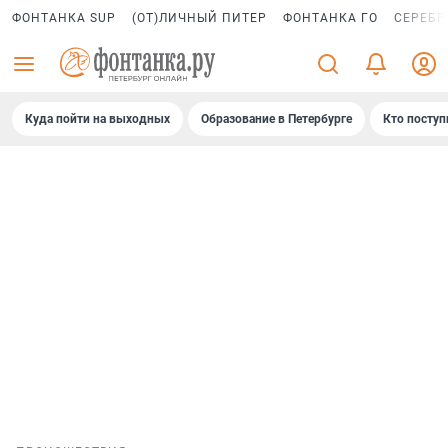
ФОНТАНКА SUP
(ОТ)ЛИЧНЫЙ ПИТЕР
ФОНТАНКА ГО
СЕРЕБР
Куда пойти на выходных
Образование в Петербурге
Кто поступ