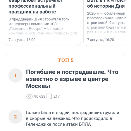
профессиональный
об истории Дня с
праздник на работе
2026-й — юбилейный го
профессионального пр
В преддверии Дня строителя топ-
строителей. 9 августа 2
менеджеры компании «СЗ
строителя будет отмечат
„Терминал-Ресурс“ — о планах
раз. В ГК «ПСК» напомни
компании, испытаниях и поводах для
появился праздник и к
осторожного оптимизма.
7 августа, 18:00
7 августа, 16:20
поменялась роль строит
ТОП 5
Погибшие и пострадавшие. Что
1
известно о взрыве в центре
Москвы
90 683
217
Галька била в людей, пострадавших грузили
2
в скорые на лежаках. Что происходило в
Геленджике после атаки БПЛА