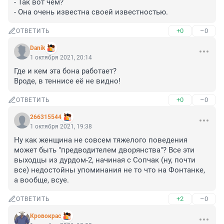
- Так вот чем?

- Она очень известна своей известностью.
+0
–0
ОТВЕТИТЬ
Danik
1 октября 2021, 20:14
Где и кем эта бона работает?

Вроде, в теннисе её не видно!
+0
–0
ОТВЕТИТЬ
266315544
1 октября 2021, 19:38
Ну как женщина не совсем тяжелого поведения 
может быть "предводителем дворянства"? Все эти 
выходцы из дурдом-2, начиная с Сопчак (ну, почти 
все) недостойны упоминания не то что на Фонтанке, 
а вообще, всуе.
+2
–0
ОТВЕТИТЬ
Кровокрас