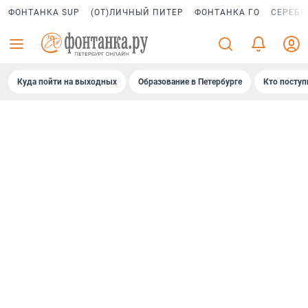
ФОНТАНКА SUP
(ОТ)ЛИЧНЫЙ ПИТЕР
ФОНТАНКА ГО
СЕРЕБР
Куда пойти на выходных
Образование в Петербурге
Кто поступ