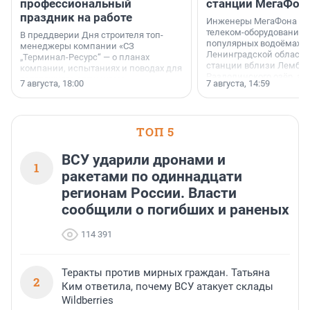
профессиональный
станции МегаФон
праздник на работе
Инженеры МегаФона ус
телеком-оборудование 
В преддверии Дня строителя топ-
популярных водоёмах
менеджеры компании «СЗ
Ленинградской области
„Терминал-Ресурс“ — о планах
станции вблизи Лембол
компании, испытаниях и поводах для
Раздолинского озёр, а 
осторожного оптимизма.
7 августа, 18:00
7 августа, 14:59
недалеко от Большого Т
водопада.
ТОП 5
ВСУ ударили дронами и
1
ракетами по одиннадцати
регионам России. Власти
сообщили о погибших и раненых
114 391
Теракты против мирных граждан. Татьяна
2
Ким ответила, почему ВСУ атакует склады
Wildberries