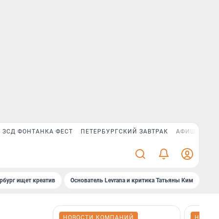
ЗСД ФОНТАНКА ФЕСТ
ПЕТЕРБУРГСКИЙ ЗАВТРАК
АФИША PLUS
рбург ищет креатив
Основатель Levrana и критика Татьяны Ким
Зач
НОВОСТИ КОМПАНИЙ
НОВОС