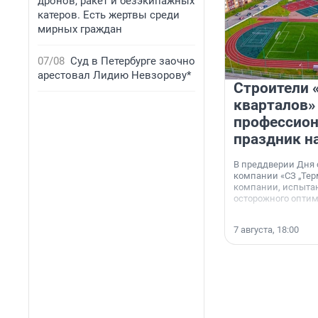
дронов, ракет и безэкипажных
катеров. Есть жертвы среди
мирных граждан
07/08
Суд в Петербурге заочно
арестовал Лидию Невзорову*
Строители 
кварталов»
профессио
праздник н
В преддверии Дня
компании «СЗ „Тер
компании, испытан
осторожного опти
7 августа, 18:00