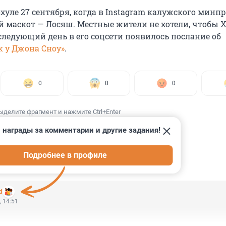
хуле 27 сентября, когда в Instagram калужского минп
й маскот — Лосяш. Местные жители не хотели, чтобы 
следующий день в его соцсети появилось послание об
к у Джона Сноу»
.
0
0
0
ыделите фрагмент и нажмите Ctrl+Enter
 награды за комментарии и другие задания!
Подробнее в профиле
ИИ
1
d
, 14:51