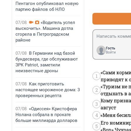
Пентагон опубликовал новую
партию файлов об НЛО
07/08
«Водитель успел
выскочить». Машина дотла
сгорела в Петроградском
районе
Гость
Войти
07/08
В Германии над базой
бундесвера, где обслуживают
ЗРК Patriot, заметили
неизвестные дроны
«Сами корми
1
приводят к 
07/08
Как приготовить
«Туризм не 
2
настоящее мороженое дома: 3
отдыхать в а
проверенных рецепта
Кому призна
3
август
07/08
«Одиссея» Кристофера
Нолана собрала в прокате
4
«Меня бесил
больше миллиарда долларов
Его номинир
5
«Вор» Чухра