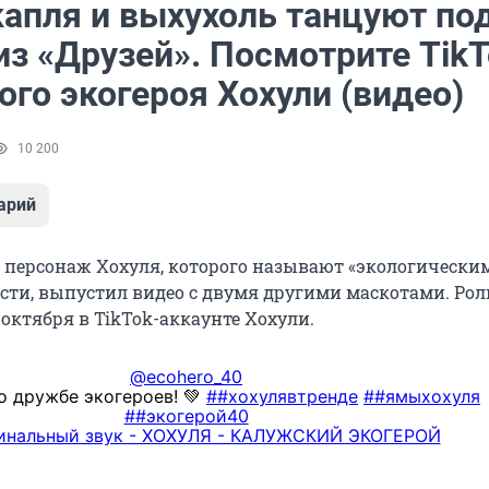
капля и выхухоль танцуют по
из «Друзей». Посмотрите TikT
го экогероя Хохули (видео)
10 200
арий
ерсонаж Хохуля, которого называют «экологическим
сти, выпустил видео с двумя другими маскотами. Рол
октября в TikTok-аккаунте Хохули.
@ecohero_40
о дружбе экогероев! 💚
##хохулявтренде
##ямыхохуля
##экогерой40
инальный звук - ХОХУЛЯ - КАЛУЖСКИЙ ЭКОГЕРОЙ