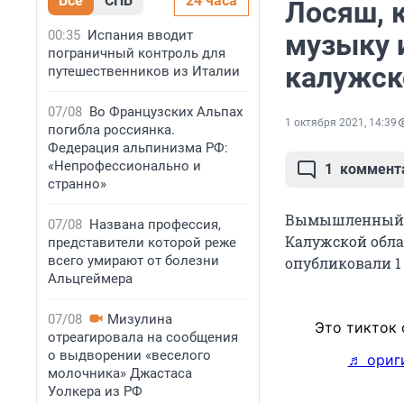
Все
СПБ
24 часа
Лосяш, 
00:35
Испания вводит
музыку 
пограничный контроль для
калужско
путешественников из Италии
07/08
Во Французских Альпах
1 октября 2021, 14:39
погибла россиянка.
Федерация альпинизма РФ:
«Непрофессионально и
1
коммент
странно»
Вымышленный п
07/08
Названа профессия,
Калужской обла
представители которой реже
всего умирают от болезни
опубликовали 1 
Альцгеймера
07/08
Мизулина
Это тикток 
отреагировала на сообщения
о выдворении «веселого
♬ ориг
молочника» Джастаса
Уолкера из РФ