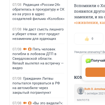
07/08
Редакция «России-24»
Вспомнили о Хо
обратилась в прокуратуру и СК
появился друго
из-за угроз в адрес
заменили, и на 
создателей фильма «Колобок»
«оживлении, ка
07/08
Не даст съесть лишнего
и уберет отеки: этот продукт
незаменим для худеющих
0
07/08
Пять человек
Увидели опечатку? В
погибли в лобовом ДТП в
Свердловской области.
Получай
Renault вылетел на встречку —
видео
КОММЕНТАР
07/08
Гражданин Литвы
попытался прорваться в РФ
на автомобиле через
Ruth D. Armstea
закрытый погранпункт
1 октября 2021
милота
07/08
«Вы это видели?»: