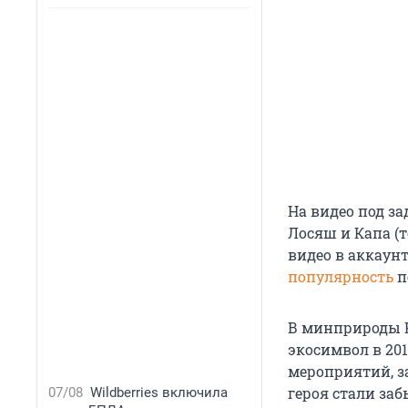
На видео под за
Лосяш и Капа (т
видео в аккаун
популярность
п
В минприроды 
экосимвол в 20
мероприятий, за
героя стали заб
07/08
Wildberries включила