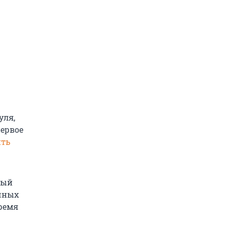
уля,
первое
ить
ный
ичных
время