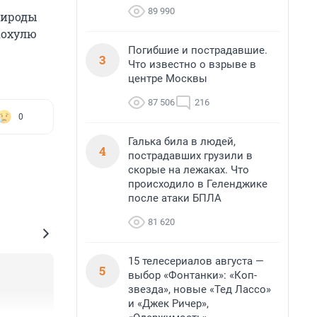
89 990
рироды
Хохулю
Погибшие и пострадавшие.
3
Что известно о взрыве в
центре Москвы
87 506
216
0
Галька била в людей,
4
пострадавших грузили в
скорые на лежаках. Что
происходило в Геленджике
после атаки БПЛА
81 620
15 телесериалов августа —
5
выбор «Фонтанки»: «Коп-
звезда», новые «Тед Лассо»
и «Джек Ричер»,