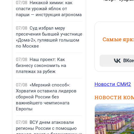
07/08
Никакой химии: как
спасти урожай яблок от
парши — инструкция агронома
07/08
Суд избрал меру
пресечения бывшей участнице
Самые ярки
«Дома-2», гулявшей голышом
по Москве
07/08
Наш проект: Как
ВКо
бизнесу сэкономить на
платежах за рубеж
Новости СМИ2
07/08
«Мерзкий способ»:
Хорватия оставила лидеров
НОВОСТИ КО
сборной России без
важнейшего чемпионата
Европы
07/08
ВСУ днем атаковали
регионы России с помощью