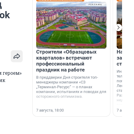
д
ok
Строители «Образцовых
На вод
кварталов» встречают
зарабо
профессиональный
станци
праздник на работе
Инженер
 героем»
телеком-
В преддверии Дня строителя топ-
ик
популярн
менеджеры компании «СЗ
Ленингра
„Терминал-Ресурс“ — о планах
станции 
компании, испытаниях и поводах для
Раздолин
осторожного оптимизма.
недалеко
водопада
7 августа, 18:00
7 августа,