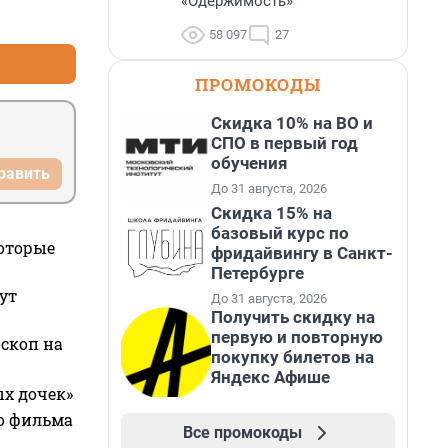
«Одержимость»
+0
–0
58 097
27
ПРОМОКОДЫ
Скидка 10% на ВО и
СПО в первый год
обучения
равить
До 31 августа, 2026
Скидка 15% на
базовый курс по
которые
фридайвингу в Санкт-
Петербурге
ут
До 31 августа, 2026
Получить скидку на
первую и повторную
оскоп на
покупку билетов на
Яндекс Афише
ых дочек»
го фильма
Все промокоды