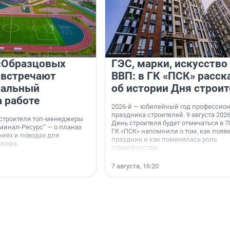
«Образцовых
ГЭС, марки, искусство
 встречают
ВВП: в ГК «ПСК» расск
нальный
об истории Дня строит
а работе
2026-й — юбилейный год профессио
праздника строителей. 9 августа 2026
 строителя топ-менеджеры
День строителя будет отмечаться в 70
минал-Ресурс“ — о планах
ГК «ПСК» напомнили о том, как появ
иях и поводах для
праздник и как поменялась роль
мизма.
строительства.
7 августа, 16:20